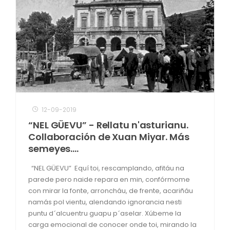
12-09-2019
“NEL GÜEVU” - Rellatu n'asturianu.
Collaboración de Xuan Miyar. Más
semeyes….
“NEL GÜEVU” Equí toi, rescamplando, afitáu na
parede pero naide repara en min, confórmome
con mirar la fonte, arroncháu, de frente, acariñáu
namás pol vientu, alendando ignorancia nesti
puntu d´alcuentru guapu p´aselar. Xúbeme la
carga emocional de conocer onde toi, mirando la