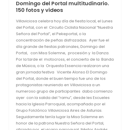
Domingo del Portal multitudinario.
150 fotos y videos
Villaviciosa celebra hoy día de fiesta local, el Lunes
del Portal, con el Circuito Ciclista Nacional “Nuestra
Señora del Portal”, el Pekeportal, o la
concentración de peñas disfrazadas. Ayer fue el
día grande de fiestas patronales, Domingo del
Portal, con Misa Solemne, procesión y la Danza.
Por la tarde el motocross, el concierto de la Banda
de Música, o la Orquesta Essencia realzaron una
gran jornada festiva Vicente Alonso El Domingo
del Portal, donde el buen tiempo fue uno de los
protagonistas reuniendo en Villaviciosa a un
numeroso grupo de participantes daba comienzo
ayer con la salida del “ramu”, desde les Escueles
hacia la Iglesia Parroquial, acompañado por el
Grupo Folclórico Villaviciosa Aires de Asturias.
Seguidamente tenía lugar la Misa Solemne en
honor de la patrona Nuestra Señora del Portal,
oficiada por el vicario parroquial, Néstor Andrés