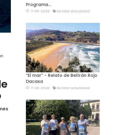
Programa…
7-08-2026
De total actualidad
en
“El mar” - Relato de Beltrán Rojo
de
Dacasa
7-08-2026
De total actualidad
o
ones