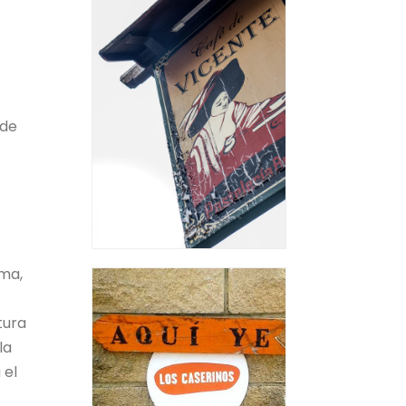
 de
lma,
tura
la
 el