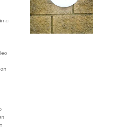
xima
leo
ran
o
en
on