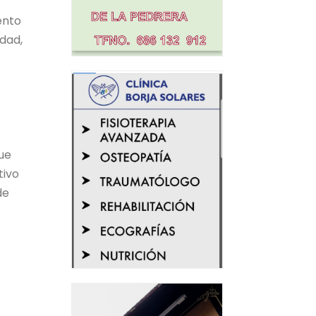
ento
idad,
que
tivo
de