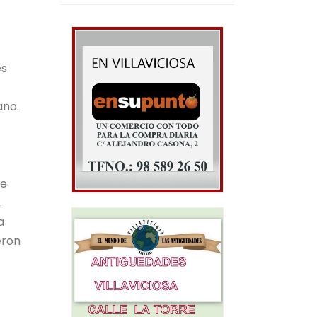
es
año.
de
.
a
eron