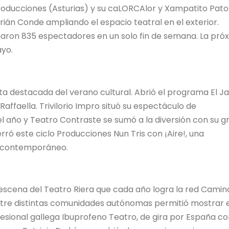
roducciones (Asturias) y su caLORCAlor y Xampatito Pato
drián Conde ampliando el espacio teatral en el exterior.
umaron 835 espectadores en un solo fin de semana. La pró
ayo.
a destacada del verano cultural. Abrió el programa El Ja
affaella. Trivilorio Impro situó su espectáculo de
l año y Teatro Contraste se sumó a la diversión con su g
 Cerró este ciclo Producciones Nun Tris con ¡Aire!, una
o contemporáneo.
 escena del Teatro Riera que cada año logra la red Camin
tre distintas comunidades autónomas permitió mostrar 
fesional gallega Ibuprofeno Teatro, de gira por España c