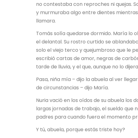
no contestaba con reproches ni quejas. So
y murmuraba algo entre dientes mientras re
llamara.
Tomás solía quedarse dormido. María lo 
el delantal. Su rostro curtido se ablandab
solo el viejo terco y quejumbroso que le p
escribió cartas de amor, negras de carbón
tarde de lluvia, y el que, aunque no lo dije
Pasa, niña mía – dijo la abuela al ver lleg
de circunstancias – dijo María.
Nuria vació en los oídos de su abuela los d
largas jornadas de trabajo, el sueldo que 
padres para cuando fuera el momento pro
Y tú, abuela, porque estás triste hoy?