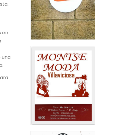
sta,
s en
a
o una
a.
cara