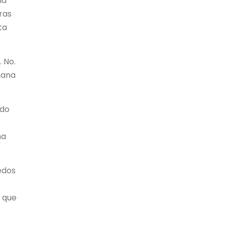
na
ras
ta
 No.
mana
ado
ma
edos
, que