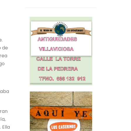
e.
o de
area
igo
gaba
eran
ía,
 Ella