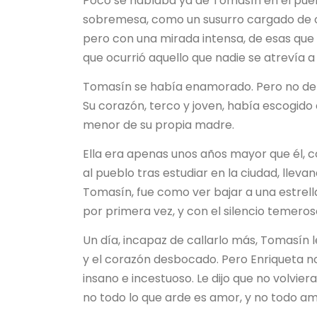
Poco se hablaba ya de Tomasín en el pue
sobremesa, como un susurro cargado de o
pero con una mirada intensa, de esas que p
que ocurrió aquello que nadie se atrevía a
Tomasín se había enamorado. Pero no de u
Su corazón, terco y joven, había escogido
menor de su propia madre.
Ella era apenas unos años mayor que él, c
al pueblo tras estudiar en la ciudad, llev
Tomasín, fue como ver bajar a una estrell
por primera vez, y con el silencio temero
Un día, incapaz de callarlo más, Tomasín 
y el corazón desbocado. Pero Enriqueta no
insano e incestuoso. Le dijo que no volvier
no todo lo que arde es amor, y no todo am