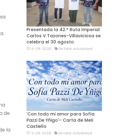
sa.
Presentada la 42.ª Ruta Imperial
a.
Carlos V Tazones–Villaviciosa se
celebra el 30 agosto
6-08-2026
De total actualidad
gna
na de
'Con todo mi amor para Sofía
Pazzi De Yñigo'– Carta de Meli
Castiello
de la
5-08-2026
De total actualidad