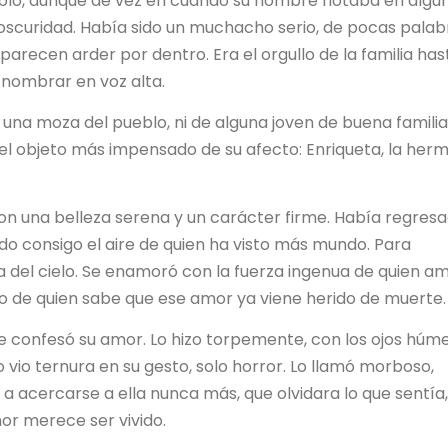
blo, aunque de vez en cuando su nombre flotaba en algu
scuridad. Había sido un muchacho serio, de pocas palab
arecen arder por dentro. Era el orgullo de la familia has
 nombrar en voz alta.
na moza del pueblo, ni de alguna joven de buena familia.
 el objeto más impensado de su afecto: Enriqueta, la her
on una belleza serena y un carácter firme. Había regres
ando consigo el aire de quien ha visto más mundo. Para
a del cielo. Se enamoró con la fuerza ingenua de quien a
so de quien sabe que ese amor ya viene herido de muerte.
le confesó su amor. Lo hizo torpemente, con los ojos húm
 vio ternura en su gesto, solo horror. Lo llamó morboso,
a a acercarse a ella nunca más, que olvidara lo que sentía
or merece ser vivido.