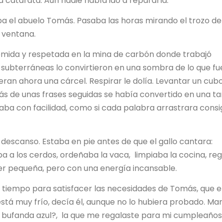
a catarata. Aún nadie había ido a repararla.
aba el abuelo Tomás. Pasaba las horas mirando el trozo de
a ventana.
temida y respetada en la mina de carbón donde trabajó
 subterráneas lo convirtieron en una sombra de lo que fu
eran ahora una cárcel. Respirar le dolía. Levantar un cub
más de unas frases seguidas se había convertido en una t
raba con facilidad, como si cada palabra arrastrara cons
 descanso. Estaba en pie antes de que el gallo cantara:
ba a los cerdos, ordeñaba la vaca, limpiaba la cocina, re
jer pequeña, pero con una energía incansable.
a tiempo para satisfacer las necesidades de Tomás, que 
stá muy frío, decía él, aunque no lo hubiera probado. Mar
 bufanda azul?, la que me regalaste para mi cumpleaños.