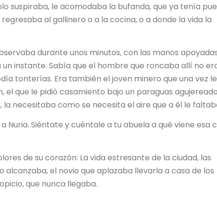
lo suspiraba, le acomodaba la bufanda, que ya tenía pue
gresaba al gallinero o a la cocina, o a donde la vida la
observaba durante unos minutos, con las manos apoyada
a un instante. Sabía que el hombre que roncaba allí no er
edía tonterías. Era también el joven minero que una vez le
, el que le pidió casamiento bajo un paraguas agujeread
ra, la necesitaba como se necesita el aire que a él le faltab
ar a Nuria. Siéntate y cuéntale a tu abuela a qué viene esa 
olores de su corazón: La vida estresante de la ciudad, las
no alcanzaba, el novio que aplazaba llevarla a casa de los
picio, que nunca llegaba.