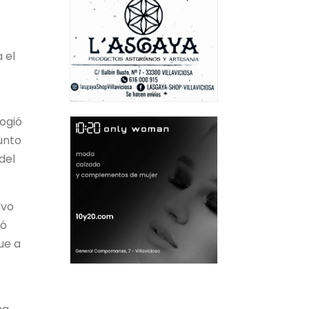
 el
cogió
unto
del
lvo
ió
ue a