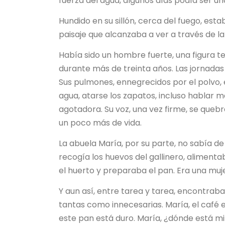
fuerza del agua, algunos días podía ser un
Hundido en su sillón, cerca del fuego, est
paisaje que alcanzaba a ver a través de l
Había sido un hombre fuerte, una figura 
durante más de treinta años. Las jornadas
Sus pulmones, ennegrecidos por el polvo, 
agua, atarse los zapatos, incluso hablar 
agotadora. Su voz, una vez firme, se queb
un poco más de vida.
La abuela María, por su parte, no sabía de
recogía los huevos del gallinero, alimenta
el huerto y preparaba el pan. Era una mu
Y aun así, entre tarea y tarea, encontrab
tantas como innecesarias. María, el café e
este pan está duro. María, ¿dónde está mi