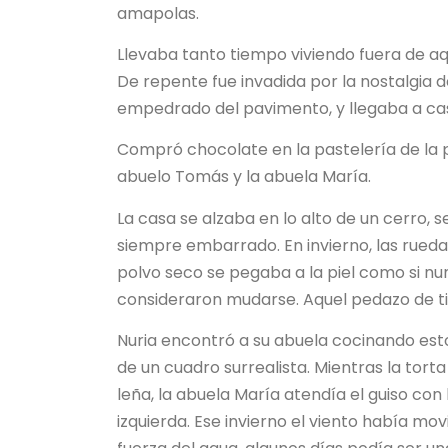
amapolas.
Llevaba tanto tiempo viviendo fuera de aq
De repente fue invadida por la nostalgia de
empedrado del pavimento, y llegaba a casa
Compró chocolate en la pastelería de la p
abuelo Tomás y la abuela María.
La casa se alzaba en lo alto de un cerro,
siempre embarrado. En invierno, las ruedas 
polvo seco se pegaba a la piel como si nunc
consideraron mudarse. Aquel pedazo de tie
Nuria encontró a su abuela cocinando es
de un cuadro surrealista. Mientras la tor
leña, la abuela María atendía el guiso co
izquierda. Ese invierno el viento había mo