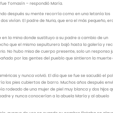
 fue Tomasín – respondió María.
undo después su mente recorría como en una letanía los
o dos vivían. El padre de Nuria, que era el más pequeño, era
en la mina donde sustituyo a su padre a cambio de un
echo que el mismo sepulturero bajó hasta la galería y re
erio. No hubo misa de cuerpo presente, solo un responso j
añado por las gentes del pueblo que sintieron la muerte 
américas y nunca volvió. El día que se fue se sacudió el po
ría los pies cubiertos de barro. Muchos años después env
eía rodeado de una mujer de piel muy blanca y dos hijos q
padre y nunca conocerían a la abuela María y al abuelo