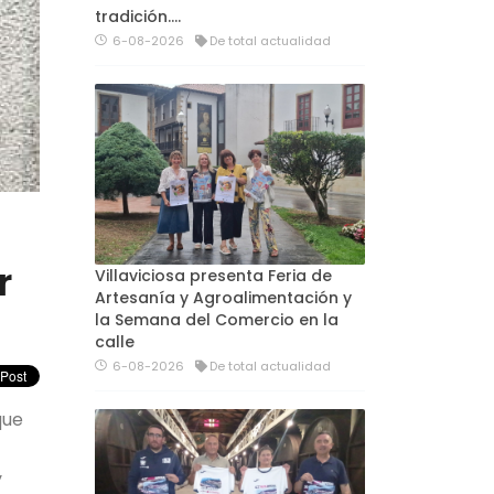
tradición....
6-08-2026
De total actualidad
r
Villaviciosa presenta Feria de
Artesanía y Agroalimentación y
la Semana del Comercio en la
calle
6-08-2026
De total actualidad
que
y