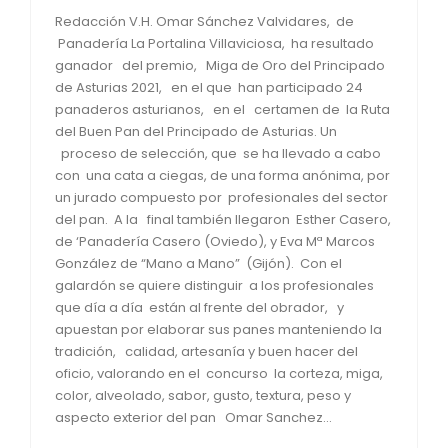
Redacción V.H. Omar Sánchez Valvidares, de
Panadería La Portalina Villaviciosa, ha resultado
ganador del premio, Miga de Oro del Principado
de Asturias 2021, en el que han participado 24
panaderos asturianos, en el certamen de la Ruta
del Buen Pan del Principado de Asturias. Un
proceso de selección, que se ha llevado a cabo
con una cata a ciegas, de una forma anónima, por
un jurado compuesto por profesionales del sector
del pan. A la final también llegaron Esther Casero,
de ‘Panadería Casero (Oviedo), y Eva Mª Marcos
González de “Mano a Mano” (Gijón). Con el
galardón se quiere distinguir a los profesionales
que día a día están al frente del obrador, y
apuestan por elaborar sus panes manteniendo la
tradición, calidad, artesanía y buen hacer del
oficio, valorando en el concurso la corteza, miga,
color, alveolado, sabor, gusto, textura, peso y
aspecto exterior del pan Omar Sanchez...