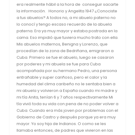
era realmente hábil a la hora de conseguir sacarte
la información. Honorio y Angelita 1947 ¿Conociste
a tus abuelos? A todos no, a mi abuelo paterno no
lo conocí y tengo escaso recuerdo de la abuela
paterna. Era ya muy mayor y estaba postrada en la
cama. Eso impidió que tuviera mucho trato con ella.
Mis abuelos maternos, Benigna y Lorenzo, que
procedían de la zona de Bedriñana, emigraron a
Cuba. Primero se fue el abuelo, luego se casaron
por poderes y mi abuela se fue para Cuba
acompañada por su hermano Pedro, una persona
entrañable y super cariñoso, pero el calor y la
humedad del clima caribeño no le sentaba bien a
mi abuela y volvieron a España cuando mi madre y
mi tía Anita, tenían 6 y 7 años respectivamente Mi
tía vivió toda su vida con pena de no poder volver a
Cuba. Cuando era más joven por problemas con el
Gobierno de Castro y después porque ya era muy
mayor. Yo soy hija de Indianos. O como se les
llamaba entonces, de padres que vivieron en las