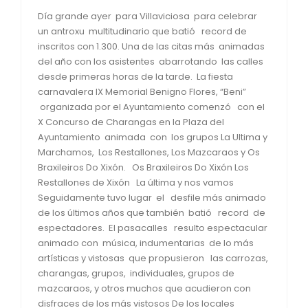
Día grande ayer para Villaviciosa para celebrar
un antroxu multitudinario que batió record de
inscritos con 1.300. Una de las citas más animadas
del año con los asistentes abarrotando las calles
desde primeras horas de la tarde. La fiesta
carnavalera IX Memorial Benigno Flores, “Beni”
organizada por el Ayuntamiento comenzó con el
X Concurso de Charangas en la Plaza del
Ayuntamiento animada con los grupos La Ultima y
Marchamos, Los Restallones, Los Mazcaraos y Os
Braxileiros Do Xixón. Os Braxileiros Do Xixón Los
Restallones de Xixón La última y nos vamos
Seguidamente tuvo lugar el desfile más animado
de los últimos años que también batió record de
espectadores. El pasacalles resulto espectacular
animado con música, indumentarias de lo más
artísticas y vistosas que propusieron las carrozas,
charangas, grupos, individuales, grupos de
mazcaraos, y otros muchos que acudieron con
disfraces de los más vistosos De los locales