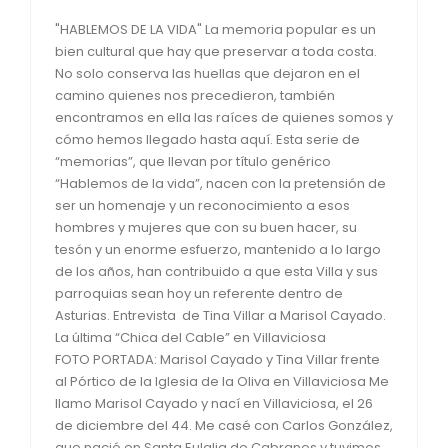
"HABLEMOS DE LA VIDA" La memoria popular es un
bien cultural que hay que preservar a toda costa.
No solo conserva las huellas que dejaron en el
camino quienes nos precedieron, también
encontramos en ella las raíces de quienes somos y
cómo hemos llegado hasta aquí. Esta serie de
“memorias”, que llevan por título genérico
“Hablemos de la vida”, nacen con la pretensión de
ser un homenaje y un reconocimiento a esos
hombres y mujeres que con su buen hacer, su
tesón y un enorme esfuerzo, mantenido a lo largo
de los años, han contribuido a que esta Villa y sus
parroquias sean hoy un referente dentro de
Asturias. Entrevista de Tina Villar a Marisol Cayado.
La última “Chica del Cable” en Villaviciosa
FOTO PORTADA: Marisol Cayado y Tina Villar frente
al Pórtico de la Iglesia de la Oliva en Villaviciosa Me
llamo Marisol Cayado y nací en Villaviciosa, el 26
de diciembre del 44. Me casé con Carlos González,
que nació en Santa Eulalia de Cabranes y tuvimos