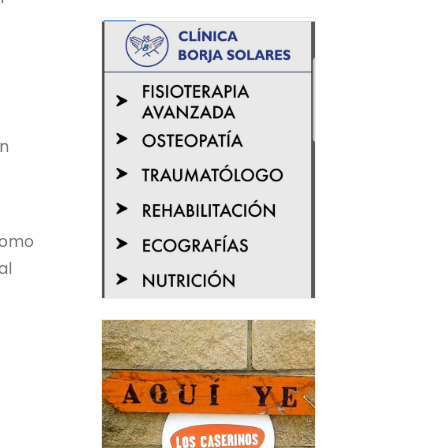
en
 como
al