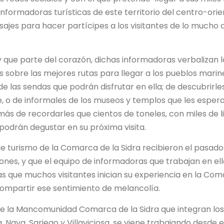
informadoras turísticas de este territorio del centro-ori
sajes para hacer partícipes a los visitantes de lo mucho 
 que parte del corazón, dichas informadoras verbalizan l
s sobre las mejores rutas para llegar a los pueblos marin
 las sendas que podrán disfrutar en ella; de descubrirles
 o de informales de los museos y templos que les esper
emás de recordarles que cientos de toneles, con miles de l
e podrán degustar en su próxima visita.
de turismo de la Comarca de la Sidra recibieron el pasad
ones, y que el equipo de informadoras que trabajan en el
las que muchos visitantes inician su experiencia en la Co
 compartir ese sentimiento de melancolía.
 de la Mancomunidad Comarca de la Sidra que integran los
Nava, Sariego y Villaviciosa, se viene trabajando desde e