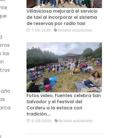
ente
Villaviciosa mejorará el servicio
que
de taxi al incorporar el sistema
de reservas por radio taxi
7-08-2026
De total actualidad
a
eros
 los
an
itros
o año
Fotos video. Fuentes celebra San
las
Salvador y el Festival del
marca
Corderu a la estaca con
tradición....
6-08-2026
De total actualidad
l