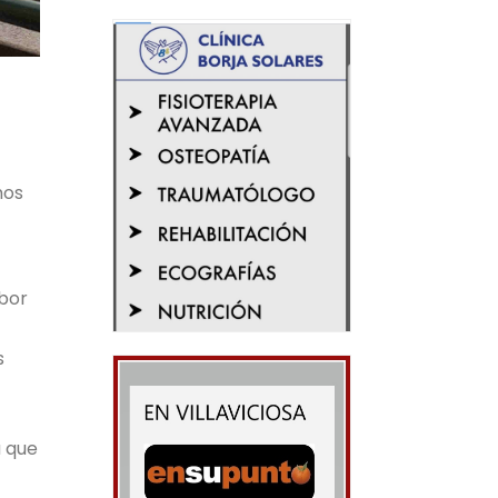
mos
abor
s
a que