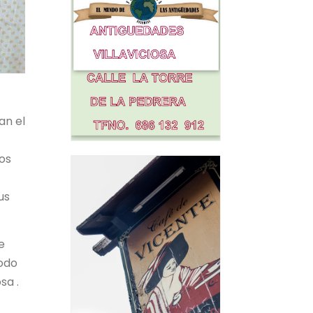
an el
ros
us
e
todo
sa .