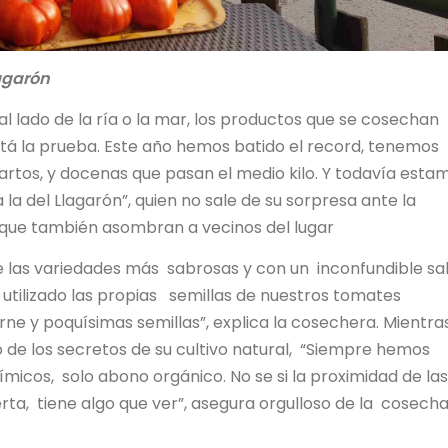
lagarón
l lado de la ría o la mar, los productos que se cosechan
stá la prueba. Este año hemos batido el record, tenemos
uartos, y docenas que pasan el medio kilo. Y todavía esta
 la del Llagarón”, quien no sale de su sorpresa ante la
que también asombran a vecinos del lugar
e las variedades más sabrosas y con un inconfundible s
utilizado las propias semillas de nuestros tomates
 y poquísimas semillas”, explica la cosechera. Mientra
o de los secretos de su cultivo natural, “Siempre hemos
ímicos, solo abono orgánico. No se si la proximidad de las
erta, tiene algo que ver”, asegura orgulloso de la cosech