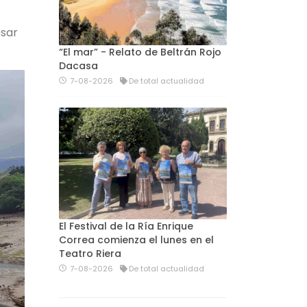
esar
“El mar” - Relato de Beltrán Rojo
Dacasa
7-08-2026
De total actualidad
El Festival de la Ría Enrique
Correa comienza el lunes en el
Teatro Riera
7-08-2026
De total actualidad