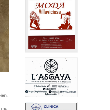
ien,
irma