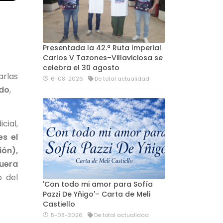
Presentada la 42.ª Ruta Imperial
Carlos V Tazones–Villaviciosa se
celebra el 30 agosto
arlas
6-08-2026
De total actualidad
do
,
cial,
s el
ón),
fuera
o del
'Con todo mi amor para Sofía
Pazzi De Yñigo'– Carta de Meli
Castiello
5-08-2026
De total actualidad