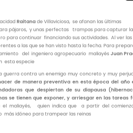
pacidad
Raitana
de Villaviciosa, se afanan las últimas
para pájaros, y unas perfectas trampas para capturar la
ero para continuar financiando sus actividades. Al ver las
ntes a las que se han visto hasta la fecha. Para prepar
ramiento del ingeniero agropecuario maliayés
Juan Pra
en esta especie
a guerra contra un enemigo muy concreto y muy perjudi
acer de manera preventiva en esta época del año e
dadoras que despiertan de su diapausa (hibernaci
mas se tienen que exponer, y arriesgar en las tareas 
a el maliayés, quien indica que a partir del comienz
 más idóneo para trampear las reinas