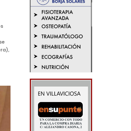
os
se
ra),