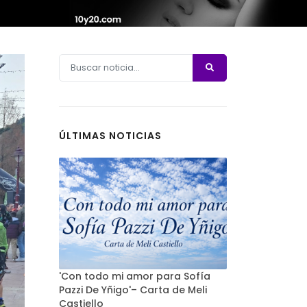
ÚLTIMAS NOTICIAS
'Con todo mi amor para Sofía
Pazzi De Yñigo'– Carta de Meli
Castiello