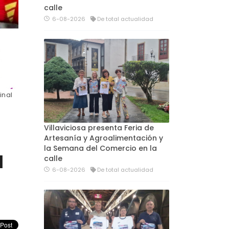
calle
6-08-2026
De total actualidad
inal
Villaviciosa presenta Feria de
Artesanía y Agroalimentación y
la Semana del Comercio en la
l
calle
6-08-2026
De total actualidad