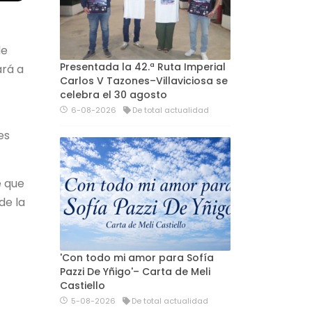
de
Presentada la 42.ª Ruta Imperial
ará a
Carlos V Tazones–Villaviciosa se
celebra el 30 agosto
6-08-2026
De total actualidad
es
e que
de la
'Con todo mi amor para Sofía
Pazzi De Yñigo'– Carta de Meli
Castiello
5-08-2026
De total actualidad