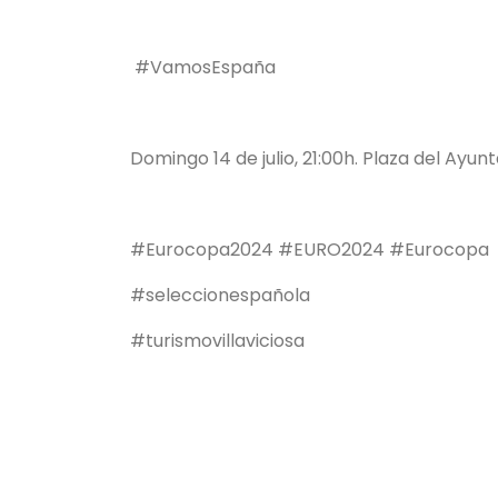
#VamosEspaña
Domingo 14 de julio, 21:00h. Plaza del Ayun
#Eurocopa2024 #EURO2024 #Eurocopa
#seleccionespañola
#turismovillaviciosa