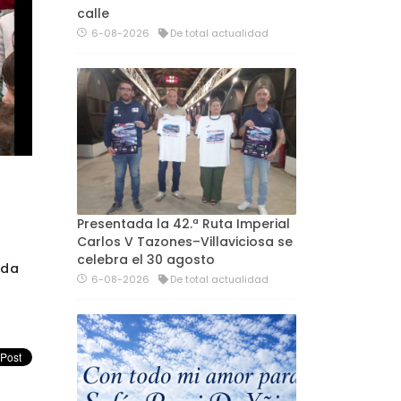
calle
6-08-2026
De total actualidad
Presentada la 42.ª Ruta Imperial
Carlos V Tazones–Villaviciosa se
celebra el 30 agosto
uda
6-08-2026
De total actualidad