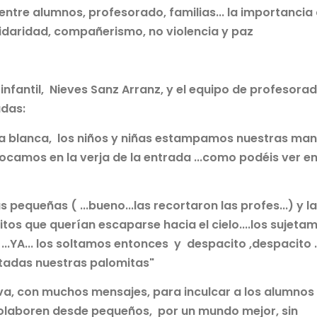
entre alumnos, profesorado, familias... la importancia
lidaridad, compañerismo, no violencia y paz
infantil, Nieves Sanz Arranz, y el equipo de profesora
adas:
ma blanca, los niños y niñas estampamos nuestras man
locamos en la verja de la entrada ...como podéis ver en
queñas ( ...bueno...las recortaron las profes...) y l
os que querían escaparse hacia el cielo....los sujeta
 ...YA... los soltamos entonces y despacito ,despacito ..
atadas nuestras palomitas"
Oliva, con muchos mensajes, para inculcar a los alumnos
colaboren desde pequeños, por un mundo mejor, sin