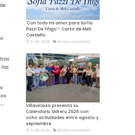
 de
'Con todo mi amor para Sofía
Pazzi De Yñigo'– Carta de Meli
Castiello
do
5-08-2026
De total actualidad
itas
 las
as
mos
..
Villaviciosa presenta su
Calendariu Sidreru 2026 con
ocho actividades entre agosto y
septiembre
5-08-2026
De total actualidad