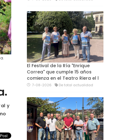
a.
El Festival de la Ría "Enrique
Correa" que cumple 15 años
comienza en el Teatro Riera el l
7-08-2026
De total actualidad
a.
al y
rno