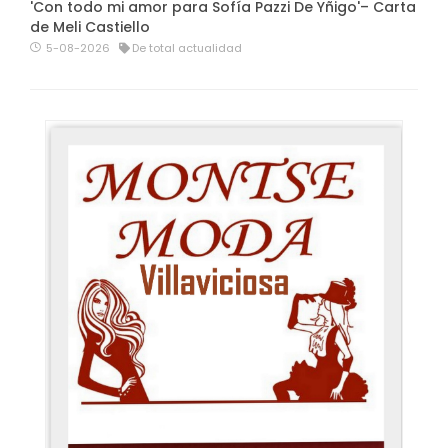
'Con todo mi amor para Sofía Pazzi De Yñigo'– Carta
de Meli Castiello
5-08-2026
De total actualidad