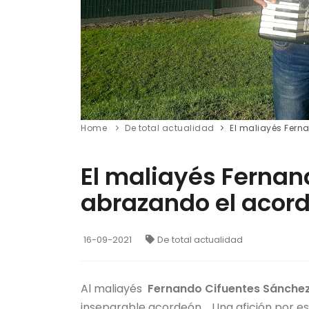
Home
De total actualidad
El maliayés Fern
El maliayés Fernan
abrazando el acord
16-09-2021
De total actualidad
Al maliayés
Fernando Cifuentes Sánche
inseparable acordeón. Una afición por e