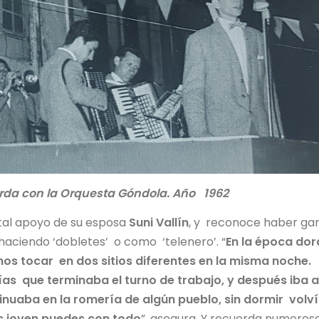
ierda con la Orquesta Góndola. Año 1962
otal apoyo de su esposa
Suni Vallín
, y reconoce haber ga
aciendo ‘dobletes’ o como ‘telenero’. “
En la época do
os tocar en dos sitios diferentes en la misma noche.
as que terminaba el turno de trabajo, y después iba a
inuaba en la romería de algún pueblo, sin dormir volví
es joven puedes con todo
”, asegura. Y recuerda numeros