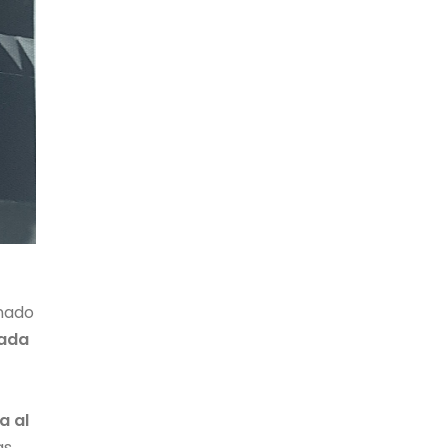
nado
rada
a al
as