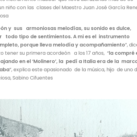
 un niño con las clases del Maestro Juan José García Ren
iosa
eón y sus armoniosas melodías, su sonido es dulce,
r todo tipo de sentimientos. A mi es el instrumento
mpleto, porque lleva melodía y acompañamiento
”, di
hizo tener su primera acordeón a los 17 años, “
la compré
jando en el ‘Molinero’, la pedí a Italia era de la marc
naba
”, explica este apasionado de la música, hijo de uno 
iosa, Sabino Cifuentes