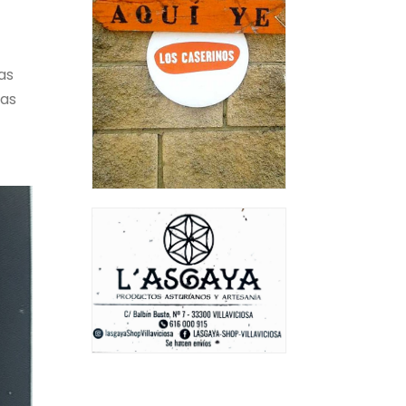
as
las