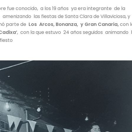
re fue conocido, a los 19 años ya era integrante de la
 amenizando las fiestas de Santa Clara de Villaviciosa, y
mó parte de
Los Arcos, Bonanza, y Gran Canaria,
con l
Cadixa’
, con la que estuvo 24 años seguidos animando 
fiesto