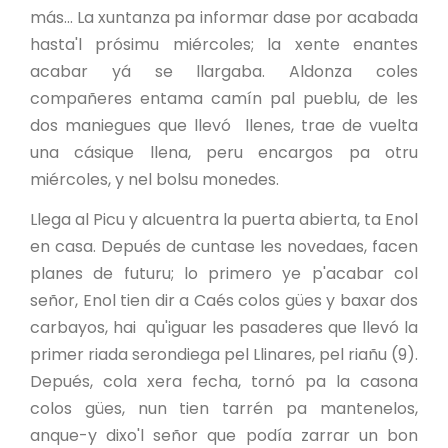
más... La xuntanza pa informar dase por acabada
hasta'l prósimu miércoles; la xente enantes
acabar yá se llargaba. Aldonza coles
compañeres entama camín pal pueblu, de les
dos maniegues que llevó llenes, trae de vuelta
una cásique llena, peru encargos pa otru
miércoles, y nel bolsu monedes.
Llega al Picu y alcuentra la puerta abierta, ta Enol
en casa. Depués de cuntase les novedaes, facen
planes de futuru; lo primero ye p'acabar col
señor, Enol tien dir a Caés colos gües y baxar dos
carbayos, hai qu'iguar les pasaderes que llevó la
primer riada serondiega pel Llinares, pel riañu (9).
Depués, cola xera fecha, tornó pa la casona
colos gües, nun tien tarrén pa mantenelos,
anque-y dixo'l señor que podía zarrar un bon