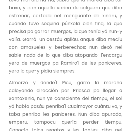
baxa, y con aquella varina de salgueru que diba
estrenar, cortada nel menguante de xineru, y
cuándo tuvo sequina púnxola bien fina, la que
precisa pa garrar muergos, la que tenía yá nun-y
valía. Garró un cestáu apiláu, anque diba mecíu
con amasueles y berberechos; nun dexó nel
sable nada de lo que diba atopando; l'encargu
yera de muergos pa Ramiro'l de les paniceres,
yera lo que-y pidía siempres.
Almorzó y dende'l Picu, garró la marcha
caleyando dirección per Priesca pa llegar a
Santoxenia, nun ye consciente del tiempu, el sol
yá había pasáu penriba'l Cualmayor cuántu va, y
taba penriba les paniceres. Nun diba apurada,
emperu, tampocu quería perder tiempu.
Conocía tolos regatos y les fontes; diba pel