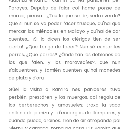
Aldonza entama'l camín pa les paniceres per
Toroyes. Depués de falar col home ponse de
murnia, piensa... ¿Tou lo que se diz, sedrá verdá?
Que si nun se va poder facer trueque, qu'hai que
mercar los miéncoles en Maliayo y qu'hai de dar
cuentes... ¡Si lo dicen los clérigos tien de ser
ciertu!. ¿Qué tengo de facer? Nun sé cuntar les
perres, ¿Qué perres? ¿Ónde tán los doblones de
los que falen, y los maravedíes?, que nun
s'alcuentren, y tamién cuenten qu'hai monedes
de plata y d'oru...
Güei la visita a Ramiro nes paniceres tuvo
perbién, prestáren-y los muergos, col regalu de
los berberechos y amasueles; traxo la saca
enllena de panizu y... d'encargos, de llámpares, y
cuándo pueda, ardinos. Tien de dir atropando pal
iviernu y cargada, torna pa casa. Diz Ramiro que