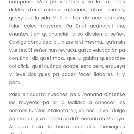
compañía. Mira pel ventanu y ve la ría, coles
duldes d'esperances rapuñaes, otres nueves,
que-y dan la vida. Mañana tien de facer comuña,
falar coles muyeres. Pa Enol acábase'l día,
enantes tien qu'anunciar la so dicisión al señor.
Cavilga cómu decilo..., dizse a sí mesmu... qu'ensin
vueltes. El señor nun retruca, gasta educación pa
con Enol, diz qu'el mozu que lu gabita quedaráse
col oficiu, qu'él cuándo acabe esta xera, escueya
y lleve dos gües pa poder facer llabores, si-y
peta.
Pasaren cuatro nueches; pela mañana xúntense
les muyeres pa dir a Maliayo a conocer les
normes nueves. Atalantaren, vamos llevar dalgo
pa mercar y ver cómu se da'l mercáu en Maliayo.
Aldonza lleva la burra con dos maniegues