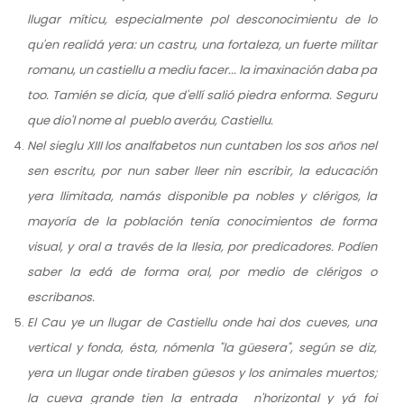
llugar míticu, especialmente pol desconocimientu de lo
qu'en realidá yera: un castru, una fortaleza, un fuerte militar
romanu, un castiellu a mediu facer... la imaxinación daba pa
too. Tamién se dicía, que d'ellí salió piedra enforma. Seguru
que dio'l nome al pueblo averáu, Castiellu.
Nel sieglu XIII los analfabetos nun cuntaben los sos años nel
sen escritu, por nun saber lleer nin escribir, la educación
yera llimitada, namás disponible pa nobles y clérigos, la
mayoría de la población tenía conocimientos de forma
visual, y oral a través de la Ilesia, por predicadores. Podíen
saber la edá de forma oral, por medio de clérigos o
escribanos.
El Cau ye un llugar de Castiellu onde hai dos cueves, una
vertical y fonda, ésta, nómenla "la güesera", según se diz,
yera un llugar onde tiraben güesos y los animales muertos;
la cueva grande tien la entrada n'horizontal y yá foi