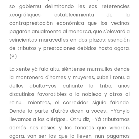
so gobiernu delimitando les sos referencies
xeográfiques; establecimientu de la
contraprestación económica que los vecinos
pagarán anualmente al monarca, que s'elevará a
seincientos maravedíes en dos plazos; esención
de tributos y prestaciones debidos hasta agora.
(8)
La xente yá fala altu, siéntense murmullos dende
la montonera d'homes y muyeres, xube'l tonu, a
dellos abulta-yos cafiante la triba, unos
discutinios favoratibles a la nobleza y otros al
reinu... mientres, el correxidor siguía falando.
Dende la parte d'atrás dicen a voces... -Yá-ylo
llevamos a los clérigos... Otru diz, -Yá tributamos
demás nes ilesies y los foriatos que vinieren,
agora, van ser los que lo lleven, nun pagamos