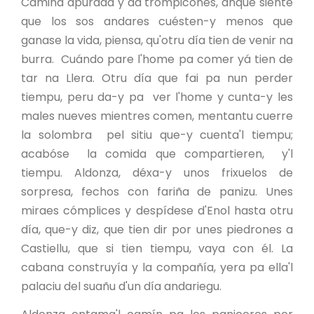
Camina apurada y da trompicones, anque siente
que los sos andares cuésten-y menos que
ganase la vida, piensa, qu'otru día tien de venir na
burra. Cuándo pare l'home pa comer yá tien de
tar na Llera. Otru día que fai pa nun perder
tiempu, peru da-y pa ver l'home y cunta-y les
males nueves mientres comen, mentantu cuerre
la solombra pel sitiu que-y cuenta'l tiempu;
acabóse la comida que compartieren, y'l
tiempu. Aldonza, déxa-y unos frixuelos de
sorpresa, fechos con fariña de panizu. Unes
miraes cómplices y despídese d'Enol hasta otru
día, que-y diz, que tien dir por unes piedrones a
Castiellu, que si tien tiempu, vaya con él. La
cabana construyía y la compañía, yera pa ella'l
palaciu del suañu d'un día andariegu.