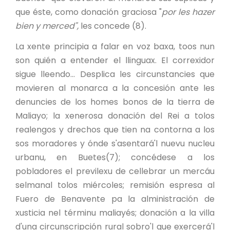
que éste, como donación graciosa "
por les hazer
bien y merced",
les concede (8).
La xente principia a falar en voz baxa, toos nun
son quién a entender el llinguax. El correxidor
sigue lleendo... Desplica les circunstancies que
movieren al monarca a la concesión ante les
denuncies de los homes bonos de la tierra de
Maliayo; la xenerosa donación del Rei a tolos
realengos y drechos que tien na contorna a los
sos moradores y ónde s'asentará'l nuevu nucleu
urbanu, en Buetes(7); concédese a los
pobladores el previlexu de cellebrar un mercáu
selmanal tolos miércoles; remisión espresa al
Fuero de Benavente pa la alministración de
xusticia nel términu maliayés; donación a la villa
d'una circunscripción rural sobro'l que exercerá'l