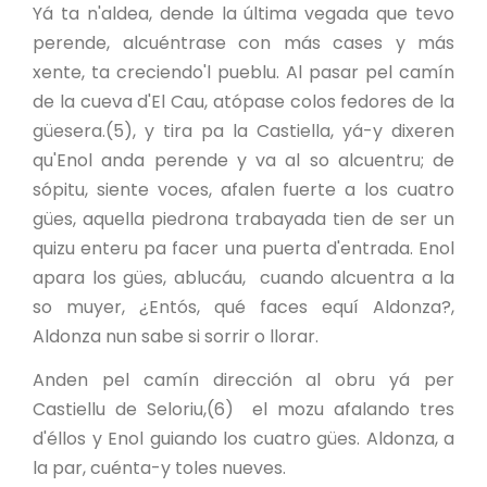
Yá ta n'aldea, dende la última vegada que tevo
perende, alcuéntrase con más cases y más
xente, ta creciendo'l pueblu. Al pasar pel camín
de la cueva d'El Cau, atópase colos fedores de la
güesera.(5), y tira pa la Castiella, yá-y dixeren
qu'Enol anda perende y va al so alcuentru; de
sópitu, siente voces, afalen fuerte a los cuatro
gües, aquella piedrona trabayada tien de ser un
quizu enteru pa facer una puerta d'entrada. Enol
apara los gües, ablucáu, cuando alcuentra a la
so muyer, ¿Entós, qué faces equí Aldonza?,
Aldonza nun sabe si sorrir o llorar.
Anden pel camín dirección al obru yá per
Castiellu de Seloriu,(6) el mozu afalando tres
d'éllos y Enol guiando los cuatro gües. Aldonza, a
la par, cuénta-y toles nueves.