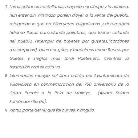
Los escribanos castellanos, mayoría nel clérigu y la nobleza,
nun entendín, nin traza poníen d'oyer a la xente del pueblu,
refugando lo que pa éllos yeren vulgarismos y deturpaben
l'idioma llocal, camudando pallabres, que fueren calando
nel pueblu, l'exemplu de buyetes por guyetes,(cordones
d'escarpinos), bues por gües, y topónimos comu Buetes por
Güetes y sieglos mas tardi Huetes,etc, mientres la
tresmisión oral se caltuvo.
Información recoyía nel llibru editáu pel Ayuntamientu de
Villaviciosa en conmemoración del 750 aniversariu de la
Carta Puebla a la Pola de Maliayo. (Álvaro Solano
Fernández-Sordo).
Riañu, parte del ríu que fai curves, n'ángulo.