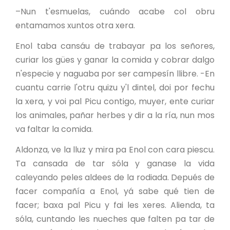
–Nun t'esmuelas, cuándo acabe col obru
entamamos xuntos otra xera.
Enol taba cansáu de trabayar pa los señores,
curiar los gües y ganar la comida y cobrar dalgo
n'especie y naguaba por ser campesín llibre. -En
cuantu carrie l'otru quizu y'l dintel, doi por fechu
la xera, y voi pal Picu contigo, muyer, ente curiar
los animales, pañar herbes y dir a la ría, nun mos
va faltar la comida.
Aldonza, ve la lluz y mira pa Enol con cara piescu.
Ta cansada de tar sóla y ganase la vida
caleyando peles aldees de la rodiada. Depués de
facer compañía a Enol, yá sabe qué tien de
facer; baxa pal Picu y fai les xeres. Alienda, ta
sóla, cuntando les nueches que falten pa tar de