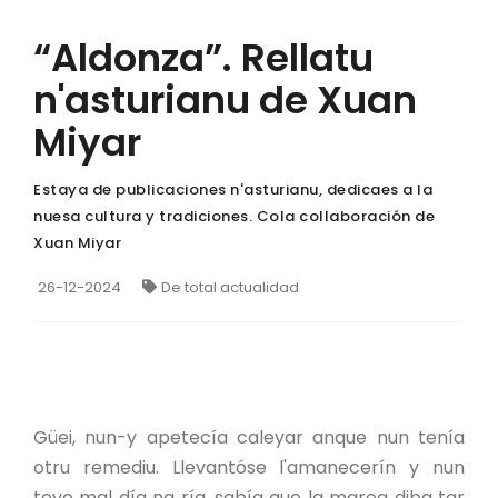
“Aldonza”. Rellatu
n'asturianu de Xuan
Miyar
Estaya de publicaciones n'asturianu, dedicaes a la
nuesa cultura y tradiciones. Cola collaboración de
Xuan Miyar
26-12-2024
De total actualidad
Güei, nun-y apetecía caleyar anque nun tenía
otru remediu. Llevantóse l'amanecerín y nun
tevo mal día na ría, sabía que la marea diba tar