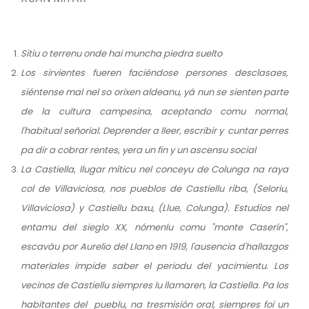
Sitiu o terrenu onde hai muncha piedra suelto
Los sirvientes fueren faciéndose persones desclasaes,
siéntense mal nel so orixen aldeanu, yá nun se sienten parte
de la cultura campesina, aceptando comu normal,
l'habitual señorial. Deprender a lleer, escribir y cuntar perres
pa dir a cobrar rentes, yera un fin y un ascensu social
La Castiella, llugar míticu nel conceyu de Colunga na raya
col de Villaviciosa, nos pueblos de Castiellu riba, (Seloriu,
Villaviciosa) y Castiellu baxu, (Llue, Colunga). Estudios nel
entamu del sieglo XX, nómenlu comu "monte Caserín",
escaváu por Aurelio del Llano en 1919, l'ausencia d'hallazgos
materiales impide saber el periodu del yacimientu. Los
vecinos de Castiellu siempres lu llamaren, la Castiella. Pa los
habitantes del pueblu, na tresmisión oral, siempres foi un