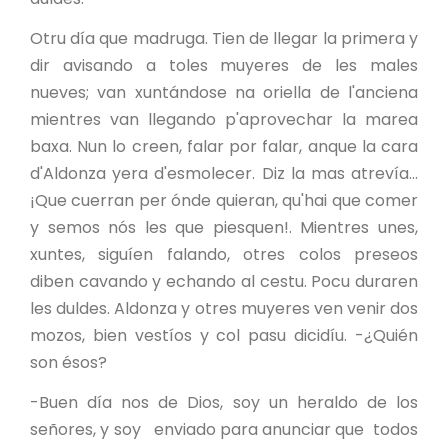
Otru día que madruga. Tien de llegar la primera y
dir avisando a toles muyeres de les males
nueves; van xuntándose na oriella de l'anciena
mientres van llegando p'aprovechar la marea
baxa. Nun lo creen, falar por falar, anque la cara
d'Aldonza yera d'esmolecer. Diz la mas atrevía...
¡Que cuerran per ónde quieran, qu'hai que comer
y semos nós les que piesquen!. Mientres unes,
xuntes, siguíen falando, otres colos preseos
diben cavando y echando al cestu. Pocu duraren
les duldes. Aldonza y otres muyeres ven venir dos
mozos, bien vestíos y col pasu dicidíu. -¿Quién
son ésos?
-Buen día nos de Dios, soy un heraldo de los
señores, y soy enviado para anunciar que todos