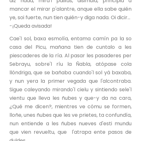
diz nada, mira'l paixas, disimula, principia a
mancar el mirar p'alantre, anque ella sabe quién
ye, soi fuerte, nun tien quién-y diga nada. Oi dicir...
-¡Queda avisada!
Cae'l sol, baxa esmolía, entama camín pa la so
casa del Picu, mañana tien de cuntalo a les
piescaderes de la ría. Al pasar les pasaderes per
Sebrayu, sobre'l ríu la Ñabla, atópase cola
llóndriga, que se bañaba cuando'l sol yá baxaba,
y nun yera la primer vegada que l'alcontraba.
Sigue caleyando mirando'l cielu y sintiendo sele'l
vientu que lleva les ñubes y que-y da na cara,
¿Qué me dicen?, mientres ve cómu se formen,
lloñe, unes ñubes que les ve prietes, ta confundía,
nun entiende a les ñubes nueves d'esti mundu
que vien revueltu, que l'atrapa ente pasos de
duldes.