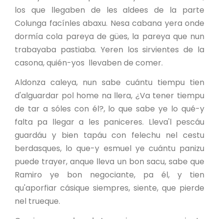
los que llegaben de les aldees de la parte
Colunga facínles abaxu. Nesa cabana yera onde
dormía cola pareya de gües, la pareya que nun
trabayaba pastiaba. Yeren los sirvientes de la
casona, quién-yos llevaben de comer.
Aldonza caleya, nun sabe cuántu tiempu tien
d'alguardar pol home na llera, ¿Va tener tiempu
de tar a sóles con él?, lo que sabe ye lo qué-y
falta pa llegar a les paniceres. Lleva'l pescáu
guardáu y bien tapáu con felechu nel cestu
berdasques, lo que-y esmuel ye cuántu panizu
puede trayer, anque lleva un bon sacu, sabe que
Ramiro ye bon negociante, pa él, y tien
qu'aporfiar cásique siempres, siente, que pierde
nel trueque.