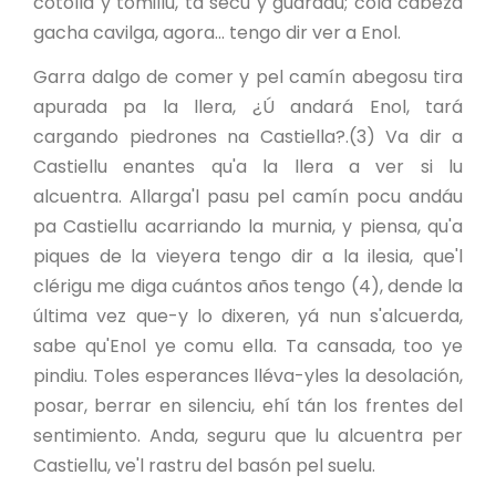
cotolla y tomillu, ta secu y guardáu; cola cabeza
gacha cavilga, agora... tengo dir ver a Enol.
Garra dalgo de comer y pel camín abegosu tira
apurada pa la llera, ¿Ú andará Enol, tará
cargando piedrones na Castiella?.(3) Va dir a
Castiellu enantes qu'a la llera a ver si lu
alcuentra. Allarga'l pasu pel camín pocu andáu
pa Castiellu acarriando la murnia, y piensa, qu'a
piques de la vieyera tengo dir a la ilesia, que'l
clérigu me diga cuántos años tengo (4), dende la
última vez que-y lo dixeren, yá nun s'alcuerda,
sabe qu'Enol ye comu ella. Ta cansada, too ye
pindiu. Toles esperances lléva-yles la desolación,
posar, berrar en silenciu, ehí tán los frentes del
sentimiento. Anda, seguru que lu alcuentra per
Castiellu, ve'l rastru del basón pel suelu.