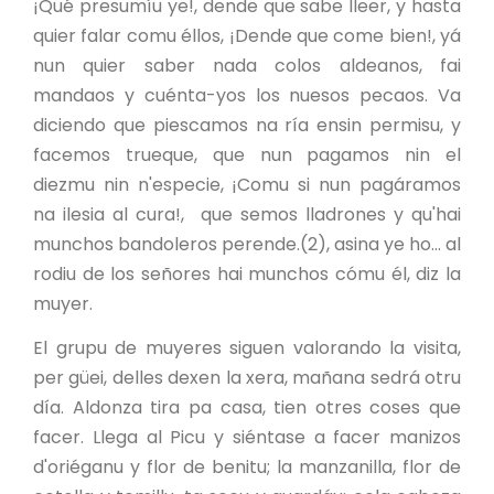
¡Qué presumíu ye!, dende que sabe lleer, y hasta
quier falar comu éllos, ¡Dende que come bien!, yá
nun quier saber nada colos aldeanos, fai
mandaos y cuénta-yos los nuesos pecaos. Va
diciendo que piescamos na ría ensin permisu, y
facemos trueque, que nun pagamos nin el
diezmu nin n'especie, ¡Comu si nun pagáramos
na ilesia al cura!, que semos lladrones y qu'hai
munchos bandoleros perende.(2), asina ye ho... al
rodiu de los señores hai munchos cómu él, diz la
muyer.
El grupu de muyeres siguen valorando la visita,
per güei, delles dexen la xera, mañana sedrá otru
día. Aldonza tira pa casa, tien otres coses que
facer. Llega al Picu y siéntase a facer manizos
d'oriéganu y flor de benitu; la manzanilla, flor de