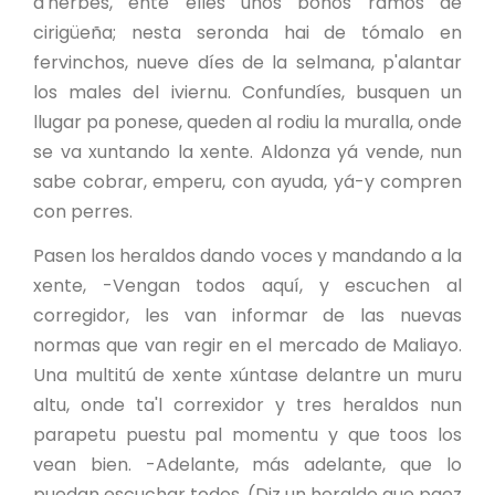
d'herbes, ente élles unos bonos ramos de
cirigüeña; nesta seronda hai de tómalo en
fervinchos, nueve díes de la selmana, p'alantar
los males del iviernu. Confundíes, busquen un
llugar pa ponese, queden al rodiu la muralla, onde
se va xuntando la xente. Aldonza yá vende, nun
sabe cobrar, emperu, con ayuda, yá-y compren
con perres.
Pasen los heraldos dando voces y mandando a la
xente, -Vengan todos aquí, y escuchen al
corregidor, les van informar de las nuevas
normas que van regir en el mercado de Maliayo.
Una multitú de xente xúntase delantre un muru
altu, onde ta'l correxidor y tres heraldos nun
parapetu puestu pal momentu y que toos los
vean bien. -Adelante, más adelante, que lo
puedan escuchar todos, (Diz un heraldo que paez