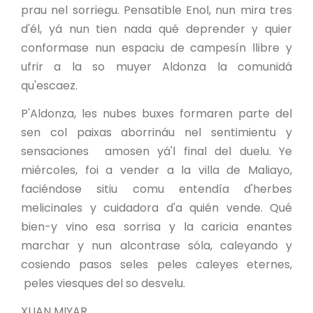
prau nel sorriegu. Pensatible Enol, nun mira tres
d'él, yá nun tien nada qué deprender y quier
conformase nun espaciu de campesín llibre y
ufrir a la so muyer Aldonza la comunidá
qu'escaez.
P'Aldonza, les nubes buxes formaren parte del
sen col paixas aborrináu nel sentimientu y
sensaciones amosen yá'l final del duelu. Ye
miércoles, foi a vender a la villa de Maliayo,
faciéndose sitiu comu entendía d'herbes
melicinales y cuidadora d'a quién vende. Qué
bien-y vino esa sorrisa y la caricia enantes
marchar y nun alcontrase sóla, caleyando y
cosiendo pasos seles peles caleyes eternes,
peles viesques del so desvelu.
XUAN MIYAR