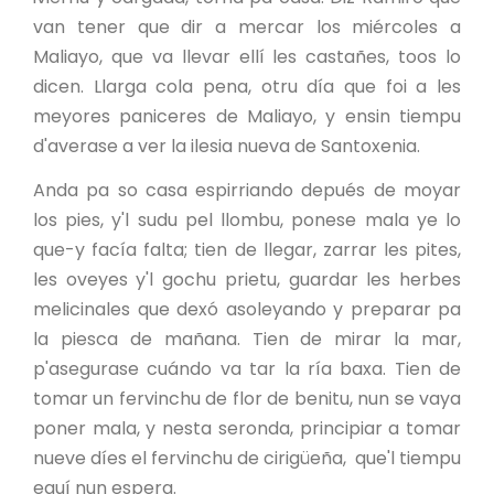
van tener que dir a mercar los miércoles a
Maliayo, que va llevar ellí les castañes, toos lo
dicen. Llarga cola pena, otru día que foi a les
meyores paniceres de Maliayo, y ensin tiempu
d'averase a ver la ilesia nueva de Santoxenia.
Anda pa so casa espirriando depués de moyar
los pies, y'l sudu pel llombu, ponese mala ye lo
que-y facía falta; tien de llegar, zarrar les pites,
les oveyes y'l gochu prietu, guardar les herbes
melicinales que dexó asoleyando y preparar pa
la piesca de mañana. Tien de mirar la mar,
p'asegurase cuándo va tar la ría baxa. Tien de
tomar un fervinchu de flor de benitu, nun se vaya
poner mala, y nesta seronda, principiar a tomar
nueve díes el fervinchu de cirigüeña, que'l tiempu
equí nun espera.