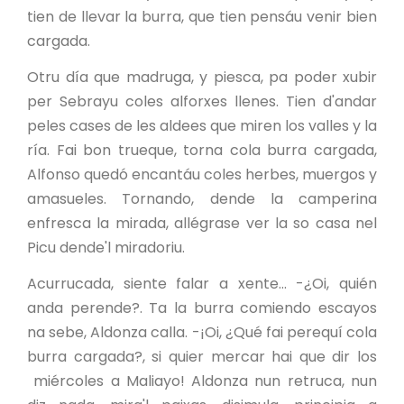
tien de llevar la burra, que tien pensáu venir bien
cargada.
Otru día que madruga, y piesca, pa poder xubir
per Sebrayu coles alforxes llenes. Tien d'andar
peles cases de les aldees que miren los valles y la
ría. Fai bon trueque, torna cola burra cargada,
Alfonso quedó encantáu coles herbes, muergos y
amasueles. Tornando, dende la camperina
enfresca la mirada, allégrase ver la so casa nel
Picu dende'l miradoriu.
Acurrucada, siente falar a xente... -¿Oi, quién
anda perende?. Ta la burra comiendo escayos
na sebe, Aldonza calla. -¡Oi, ¿Qué fai perequí cola
burra cargada?, si quier mercar hai que dir los
miércoles a Maliayo! Aldonza nun retruca, nun