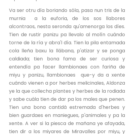
Va ser otru día boriando sóla, pasa nun tris de la
murnia a la euforia, de los sos llabores
alcontraos, nesta seronda qu'amenorga los díes.
Tien de rustir panizu pa llevalo al molín cuándo
torne de la ría y abra'l día. Tien la pila entamada
cola lleña baxu la llábana, p'atizar y se ponga
caldiada; tien bona fama de ser curiosa y
entendía pa facer llambionaes con fariña de
miyu y panizu, llambionaes que-y da a xente
cuándo vienen a por herbes melicinales, Aldonza
ye la que collecha plantes y herbes de la rodiada
y sabe cuála tien de dar pa los males que penen.
Tien una bona cantidá estremada d'herbes y
bien guardaes en maniegues, p'animales y pa la
xente. A ver si la piesca de mañana ye afayada,
tien dir a los miyares de Miravalles por miyu, y