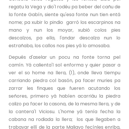
regatu la Vega y dio'l rodéu pa beber del cañu de
la fonte Gabín, siente qu'esa fonte nun tien entá
nome; pa xubir lo pindio garró los escarpinos na
mano y nun los moyar, xubió colos pies
descalzos, pa ella, l'andar descalza nun lo
estrañaba, los callos nos pies yá lo amosaba.
Depués d'aselar un pocu na fonte torna pel
camín. Yá calienta'l sol enforma y quier pasar a
ver el so home na llera, (1), onde lleva tiempu
carriando piedra col basón, pa facer muries pa
zarrar les finques que fueren acutando los
señores, primero yá habíen acarriáu la piedra
calizo pa facer la casona, de la mesma llera, y de
la cantera'l Viciosu. L'home yá tenía fecha la
cabana na rodiada la llera; los que llegaben a
trabayar ellí de la parte Maliayo fecínles enriba,