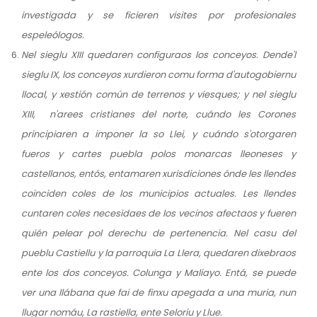
investigada y se ficieren visites por profesionales
espeleólogos.
Nel sieglu XIII quedaren configuraos los conceyos. Dende'l
sieglu IX, los conceyos xurdieron comu forma d'autogobiernu
llocal, y xestión común de terrenos y viesques; y nel sieglu
XIII, n'arees cristianes del norte, cuándo les Corones
principiaren a imponer la so Llei, y cuándo s'otorgaren
fueros y cartes puebla polos monarcas lleoneses y
castellanos, entós, entamaren xurisdiciones ónde les llendes
coinciden coles de los municipios actuales. Les llendes
cuntaren coles necesidaes de los vecinos afectaos y fueren
quién pelear pol derechu de pertenencia. Nel casu del
pueblu Castiellu y la parroquia La Llera, quedaren dixebraos
ente los dos conceyos. Colunga y Maliayo. Entá, se puede
ver una llábana que fai de finxu apegada a una muria, nun
llugar nomáu, La rastiella, ente Seloriu y Llue.