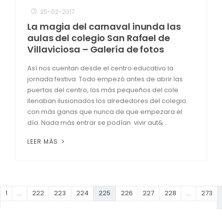
25-02-2017
La magia del carnaval inunda las
aulas del colegio San Rafael de
Villaviciosa – Galería de fotos
Así nos cuentan desde el centro educativo la
jornada festiva: Todo empezó antes de abrir las
puertas del centro, los más pequeños del cole
llenaban ilusionados los alrededores del colegio
con más ganas que nunca de que empezara el
día. Nada más entrar se podían vivir aut&...
LEER MÁS
1
…
222
223
224
225
226
227
228
…
273