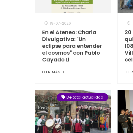
19-07-2026
En el Ateneo: Charla
20 
Divulgativa: "Un
qu
eclipse para entender
10
el cosmos" con Pablo
Vil
Cayado Ll
ce
LEER MÁS
LEE
De total actualidad