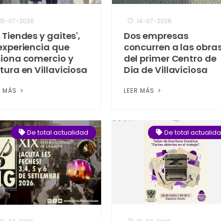
15-07-2026
14-07-2026
 Tiendes y gaites',
Dos empresas
 experiencia que
concurren a las obra
siona comercio y
del primer Centro de
tura en Villaviciosa
Día de Villaviciosa
R MÁS
LEER MÁS
De total actualidad
De total actualid