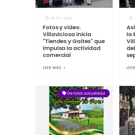
18-07-2026
Fotos y video.
Así
Villaviciosa inicia
la
"Tiendes y Gaites" que
Vil
impulsa la actividad
del
comercial
se
LEER MÁS
LEE
De total actualidad