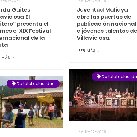
13-07-2026
13-07-2026
nda Gaites
Juventud Maliaya
laviciosa El
abre las puertas de
itero” presenta el
publicación nacional
rnes el XIX Festival
a jóvenes talentos d
ernacional de la
Villaviciosa.
ita
LEER MÁS
R MÁS
De total actualid
De total actualidad
12-07-2026