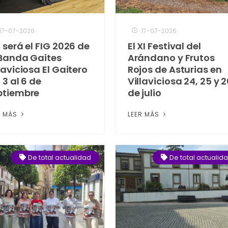
17-07-2026
17-07-2026
 será el FIG 2026 de
El XI Festival del
 Banda Gaites
Arándano y Frutos
laviciosa El Gaitero
Rojos de Asturias en
 3 al 6 de
Villaviciosa 24, 25 y 
ptiembre
de julio
R MÁS
LEER MÁS
De total actualidad
De total actualid