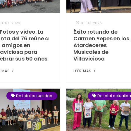
18-07-2026
18-07-2026
Fotos y video. La
Éxito rotundo de
inta del 76 reúne a
Carmen Yepes en los
8 amigos en
Atardeceres
laviciosa para
Musicales de
lebrar sus 50 años
Villaviciosa
R MÁS
LEER MÁS
De total actualidad
De total actualid