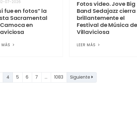
12-07-2026
Fotos video. Jove Big
í fue en fotos” la
Band Sedajazz cierra
esta Sacramental
brillantemente el
 Camoca en
Festival de Música d
laviciosa
Villaviciosa
R MÁS
LEER MÁS
4
5
6
7
…
1083
Siguiente