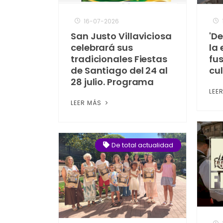
16-07-2026
San Justo Villaviciosa
'De
celebrará sus
la
tradicionales Fiestas
fu
de Santiago del 24 al
cul
28 julio. Programa
LEE
LEER MÁS
De total actualidad