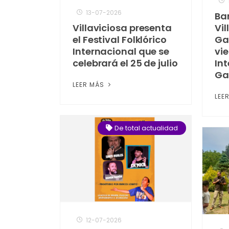
13-07-2026
Ba
Villaviciosa presenta
Vil
el Festival Folklórico
Ga
Internacional que se
vie
celebrará el 25 de julio
Int
Ga
LEER MÁS
LEE
De total actualidad
12-07-2026