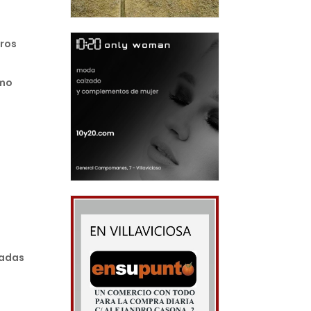
eros
omo
cadas