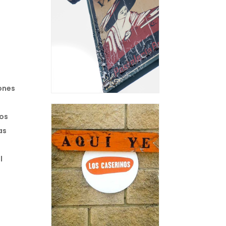
iones
dos
as
l