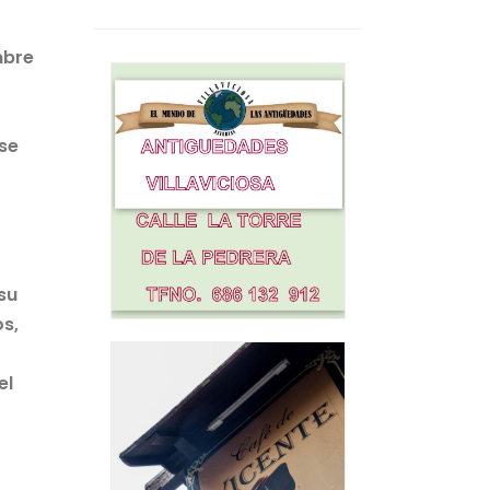
mbre
 se
su
os,
el