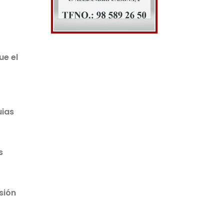
ue el
uias
s
sión