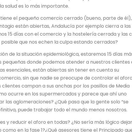
a salud es lo más importante.
tiene el pequeño comercio cerrado (bueno, parte de él),
agio están abiertas, Andalucía por ejemplo cierra a las
mos 15 días con el comercio y la hostelería cerrada y las c
 posible que nos echen la culpa estando cerrados?
ión de la situación epidemiológica, estaremos 15 días más
das pequeñas donde podemos atender a nuestros clientes
s esenciales, están abiertas sin tener en cuenta su
comercio, sin que nadie se preocupe de controlar el aforo
 clientes campan a sus anchas por los pasillos de Media
ismo ocurre en los supermercados y parece que ahí uno
r las aglomeraciones? ¿Qué pasa que la gente solo “se
finitiva, puede trabajar todo el mundo menos nosotros.
s y reducir el aforo en todas? ¿No sería más lógico deja
 como en la fase 1?¿Qué asesores tiene el Principado qu