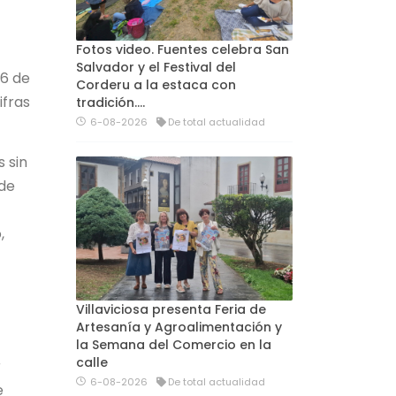
Fotos video. Fuentes celebra San
Salvador y el Festival del
 6 de
Corderu a la estaca con
ifras
tradición....
6-08-2026
De total actualidad
 sin
 de
,
Villaviciosa presenta Feria de
Artesanía y Agroalimentación y
la Semana del Comercio en la
calle
r
6-08-2026
De total actualidad
e