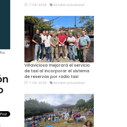
7-08-2026
De total actualidad
eño
Villaviciosa mejorará el servicio
de taxi al incorporar el sistema
ón
de reservas por radio taxi
7-08-2026
De total actualidad
o
s