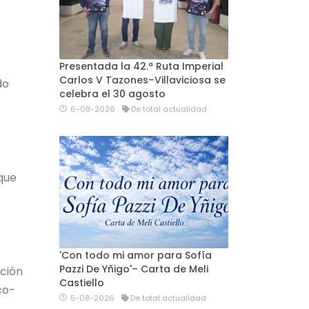
Presentada la 42.ª Ruta Imperial
Carlos V Tazones–Villaviciosa se
do
celebra el 30 agosto
6-08-2026
De total actualidad
 que
'Con todo mi amor para Sofía
Pazzi De Yñigo'– Carta de Meli
ación
Castiello
co-
5-08-2026
De total actualidad