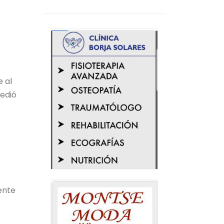
e al
cedió
gente