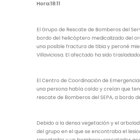
Hora:18:11
El Grupo de Rescate de Bomberos del Serv
bordo del helicóptero medicalizado del o
una posible fractura de tibia y peroné mie
Villaviciosa. El afectado ha sido trasladad
El Centro de Coordinación de Emergencias r
una persona había caído y creían que tení
rescate de Bomberos del SEPA, a bordo de
Debido a la densa vegetación y el arbolado 
del grupo en el que se encontraba el lesio
rescatador y un bombero-rescatador acced