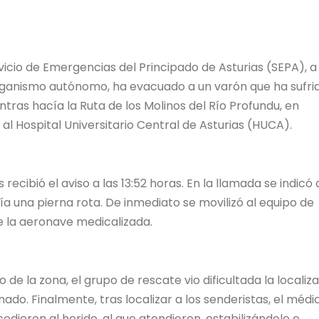
icio de Emergencias del Principado de Asturias (SEPA), a
rganismo autónomo, ha evacuado a un varón que ha sufri
ntras hacía la Ruta de los Molinos del Río Profundu, en
o al Hospital Universitario Central de Asturias (HUCA).
ecibió el aviso a las 13:52 horas. En la llamada se indicó
a una pierna rota. De inmediato se movilizó al equipo de
 la aeronave medicalizada.
de la zona, el grupo de rescate vio dificultada la localiz
nado. Finalmente, tras localizar a los senderistas, el médi
ieron al herido, al que atendieron, estabilizándole e