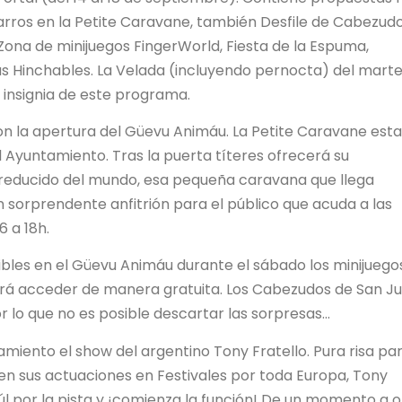
rros en la Petite Caravane, también Desfile de Cabezudos
Zona de minijuegos FingerWorld, Fiesta de la Espuma,
as Hinchables. La Velada (incluyendo pernocta) del marte
 insignia de este programa.
on la apertura del Güevu Animáu. La Petite Caravane est
el Ayuntamiento. Tras la puerta títeres ofrecerá su
reducido del mundo, esa pequeña caravana que llega
n sorprendente anfitrión para el público que acuda a las
6 a 18h.
bles en el Güevu Animáu durante el sábado los minijuego
odrá acceder de manera gratuita. Los Cabezudos de San J
 lo que no es posible descartar las sorpresas...
miento el show del argentino Tony Fratello. Pura risa par
en sus actuaciones en Festivales por toda Europa, Tony
aúl por la pista y ¡comienza la función! De un momento a o