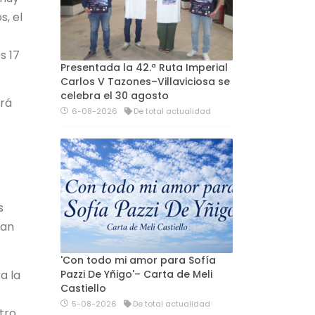
, el
s 17
Presentada la 42.ª Ruta Imperial
Carlos V Tazones–Villaviciosa se
celebra el 30 agosto
ará
6-08-2026
De total actualidad
s
uan
'Con todo mi amor para Sofía
a la
Pazzi De Yñigo'– Carta de Meli
Castiello
5-08-2026
De total actualidad
tro,