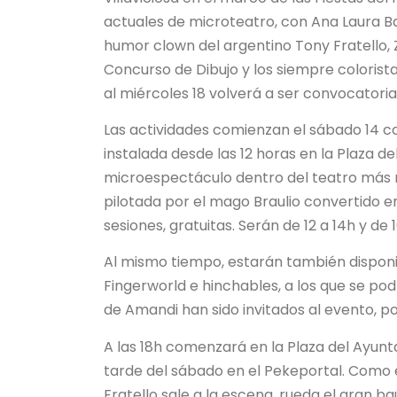
actuales de microteatro, con Ana Laura Ba
humor clown del argentino Tony Fratello, 
Concurso de Dibujo y los siempre colorist
al miércoles 18 volverá a ser convocatoria
Las actividades comienzan el sábado 14 c
instalada desde las 12 horas en la Plaza d
microespectáculo dentro del teatro más 
pilotada por el mago Braulio convertido e
sesiones, gratuitas. Serán de 12 a 14h y de 1
Al mismo tiempo, estarán también disponi
Fingerworld e hinchables, a los que se p
de Amandi han sido invitados al evento, por
A las 18h comenzará en la Plaza del Ayunta
tarde del sábado en el Pekeportal. Como 
Fratello sale a la escena, rueda el gran b