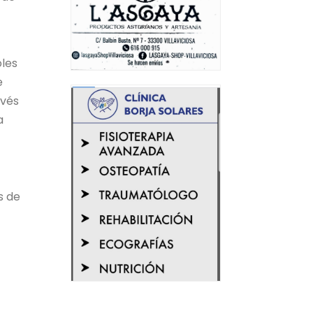
oles
e
avés
a
s de