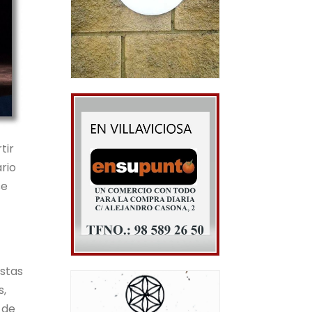
tir
rio
se
estas
s,
 de