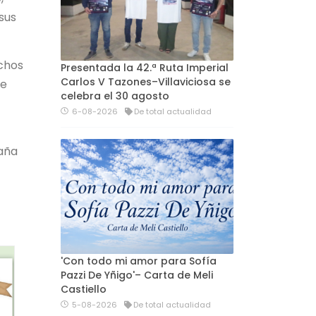
sus
uchos
Presentada la 42.ª Ruta Imperial
Carlos V Tazones–Villaviciosa se
de
celebra el 30 agosto
6-08-2026
De total actualidad
paña
'Con todo mi amor para Sofía
Pazzi De Yñigo'– Carta de Meli
Castiello
5-08-2026
De total actualidad