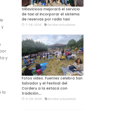
Villaviciosa mejorará el servicio
de taxi al incorporar el sistema
de reservas por radio taxi
de
7-08-2026
De total actualidad
 y
n
 por
ta y
Fotos video. Fuentes celebra San
Salvador y el Festival del
Corderu a la estaca con
 la
tradición....
6-08-2026
De total actualidad