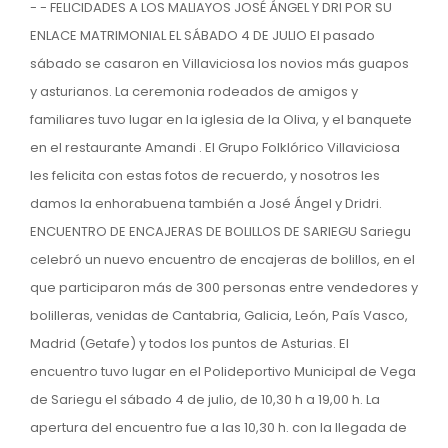
- - FELICIDADES A LOS MALIAYOS JOSÉ ÁNGEL Y DRI POR SU
ENLACE MATRIMONIAL EL SÁBADO 4 DE JULIO El pasado
sábado se casaron en Villaviciosa los novios más guapos
y asturianos. La ceremonia rodeados de amigos y
familiares tuvo lugar en la iglesia de la Oliva, y el banquete
en el restaurante Amandi . El Grupo Folklórico Villaviciosa
les felicita con estas fotos de recuerdo, y nosotros les
damos la enhorabuena también a José Ángel y Dridri.
ENCUENTRO DE ENCAJERAS DE BOLILLOS DE SARIEGU Sariegu
celebró un nuevo encuentro de encajeras de bolillos, en el
que participaron más de 300 personas entre vendedores y
bolilleras, venidas de Cantabria, Galicia, León, País Vasco,
Madrid (Getafe) y todos los puntos de Asturias. El
encuentro tuvo lugar en el Polideportivo Municipal de Vega
de Sariegu el sábado 4 de julio, de 10,30 h a 19,00 h. La
apertura del encuentro fue a las 10,30 h. con la llegada de