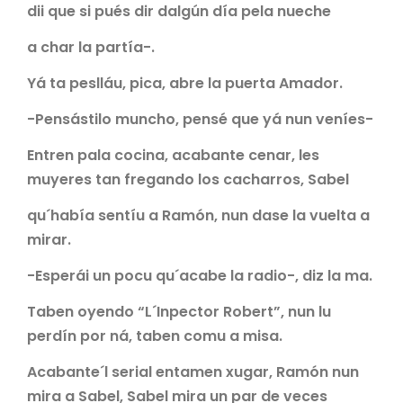
dii que si pués dir dalgún día pela nueche
a char la partía-.
Yá ta peslláu, pica, abre la puerta Amador.
-Pensástilo muncho, pensé que yá nun veníes-
Entren pala cocina, acabante cenar, les
muyeres tan fregando los cacharros, Sabel
qu´había sentíu a Ramón, nun dase la vuelta a
mirar.
-Esperái un pocu qu´acabe la radio-, diz la ma.
Taben oyendo “L´Inpector Robert”, nun lu
perdín por ná, taben comu a misa.
Acabante´l serial entamen xugar, Ramón nun
mira a Sabel, Sabel mira un par de veces