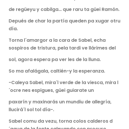
de regüeyu y cabilga… que raru ta güei Ramón.
Depués de char la partía queden pa xugar otru
día.
Torna l´amargor a la cara de Sabel, echa
sospiros de tristura, pela tardi ve llárimes del
sol, agora espera pa ver les de la lluna.
So ma afalágala, caltién-y la esperanza.
-Caleya Sabel, mira´l verde de la viesca, mira l
´ocre nes espigues, güei guiarate un
paxarín y maxinarás un mundiu de allegría,
llucirá´l sol tol día-.
Sabel comu da vezu, torna colos calderos d
´agua de la fonte caleyando con procuro.