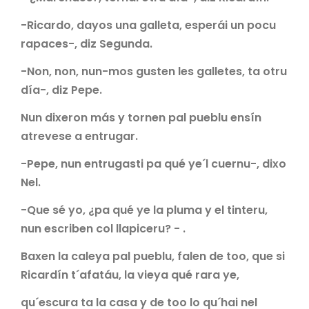
-Ricardo, dayos una galleta, esperái un pocu
rapaces-, diz Segunda.
-Non, non, nun-mos gusten les galletes, ta otru
día-, diz Pepe.
Nun dixeron más y tornen pal pueblu ensín
atrevese a entrugar.
-Pepe, nun entrugasti pa qué ye´l cuernu-, dixo
Nel.
-Que sé yo, ¿pa qué ye la pluma y el tinteru,
nun escriben col llapiceru? - .
Baxen la caleya pal pueblu, falen de too, que si
Ricardín t´afatáu, la vieya qué rara ye,
qu´escura ta la casa y de too lo qu´hai nel