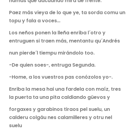
namás que dacuando mira de frente.
Paez más vieya de lo que ye, ta sorda comu un
topu y fala a voces…
Los neños ponen la lleña enriba l´otro y
entruguen si traen más, mentantu qu´Andrés
nun pierde´l tiempu mirándolo too.
-De quien soes-, entruga Segunda.
-Home, a los vuestros pas conózolos yo-.
Enriba la mesa hai una fardela con maíz, tres
la puerta ta una pita caldiando güevos y
forgaxes y garabinos tiraos pel suelu, un
calderu colgáu nes calamilleres y otru nel
suelu