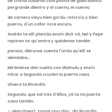
de cristal cuadráu cola pluma de gallu blancu
pergrande dientro y el cuernu, el cuernu
de carneru vieyu bien gordu, retorcíu y bien
puercu, d´un collor ocre escuru.
Andrés ta ellí plantáu ensín dicir ná, Nel y Pepe
reparen no qu´amira y quédense tamién
paraos, diéronse cuenta l´arniu qu´ellí se
alendaba…
Mirándose dan vuelta con disimulu y ensín
mirar a Segunda crucien la puerta casa,
afuera ta Ricardín.
Segunda, que sal tres d´éllos, yá ta na puerta
casa tamién.
- ¿Marchaes?, tornai otru día-, diz Ricardín.