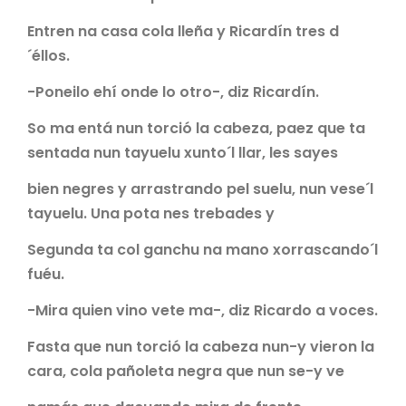
Entren na casa cola lleña y Ricardín tres d
´éllos.
-Poneilo ehí onde lo otro-, diz Ricardín.
So ma entá nun torció la cabeza, paez que ta
sentada nun tayuelu xunto´l llar, les sayes
bien negres y arrastrando pel suelu, nun vese´l
tayuelu. Una pota nes trebades y
Segunda ta col ganchu na mano xorrascando´l
fuéu.
-Mira quien vino vete ma-, diz Ricardo a voces.
Fasta que nun torció la cabeza nun-y vieron la
cara, cola pañoleta negra que nun se-y ve