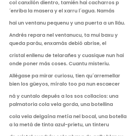
col canxilón dientro, tamién hai cacharros p
´enriba la masera y el xarru l´agua. Namás
hai un ventanu pequenu y una puerta a un lláu.
Andrés repara nel ventanucu, ta mui baxu y
queda paráu, enxamás debió abrise, el
cristal enllenu de telarañes y cuasique nun hai
onde poner más coses. Cuantu misteriu.
Allégase pa mirar curiosu, tien qu´arremellar
bien los güeyos, míralo too pa nun escaecer
ná y cuntalo depués a los sos collacios: una
palmatoria cola vela gorda, una botellina
cola vela delgaína metía nel bocal, una botella
a la metá de tinta azul-prietu, un tinteru