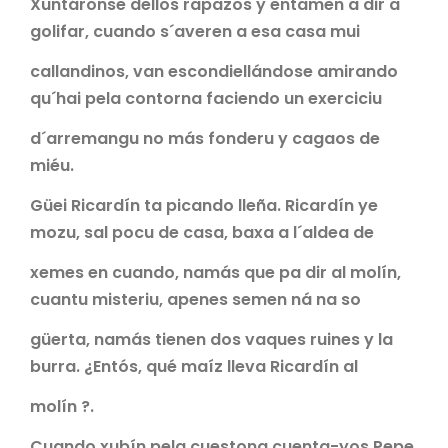
Xuntáronse dellos rapazos y entamen a dir a
golifar, cuando s´averen a esa casa mui
callandinos, van escondiellándose amirando
qu´hai pela contorna faciendo un exerciciu
d´arremangu no más fonderu y cagaos de
miéu.
Güei Ricardín ta picando lleña. Ricardín ye
mozu, sal pocu de casa, baxa a l´aldea de
xemes en cuando, namás que pa dir al molín,
cuantu misteriu, apenes semen ná na so
güerta, namás tienen dos vaques ruines y la
burra. ¿Entós, qué maíz lleva Ricardín al
molín ?.
Cuando xubín pela cuestona cuenta-yos Pepe