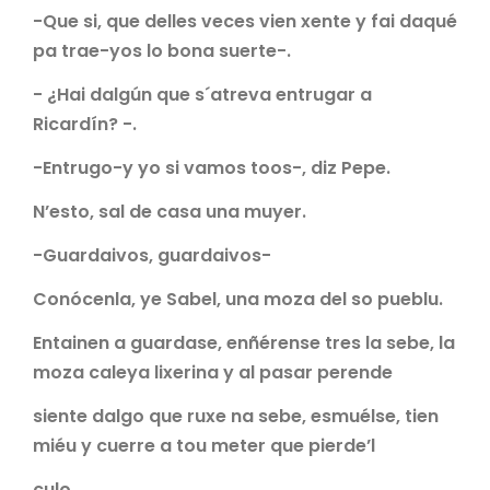
-Que si, que delles veces vien xente y fai daqué
pa trae-yos lo bona suerte-.
- ¿Hai dalgún que s´atreva entrugar a
Ricardín? -.
-Entrugo-y yo si vamos toos-, diz Pepe.
N’esto, sal de casa una muyer.
-Guardaivos, guardaivos-
Conócenla, ye Sabel, una moza del so pueblu.
Entainen a guardase, enñérense tres la sebe, la
moza caleya lixerina y al pasar perende
siente dalgo que ruxe na sebe, esmuélse, tien
miéu y cuerre a tou meter que pierde’l
culo.