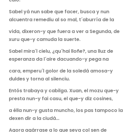
Sabel yá nun sabe que facer, busca y nun
alcuentra remediu al so mal, t´aburría de la
vida, dixeron-y que fuera a ver a Segunda, de
xuru que-y camuda la suerte.
Sabel mira´l cielu, ¿qu´hai lloñe?, una lluz de
esperanza da l´aire dacuando-y pega na
cara, emperu´l golor de la soledá amosa-y
duldes y torna al silenciu.
Entós trabaya y cabilga. Xuan, el mozu que-y
presta nun-y fai casu, el que-y diz cosines,
a élla nun-y gusta muncho, los pas tampoco la
dexen dir a la ciudá…
Agora agárrase a lo que seya col sen de