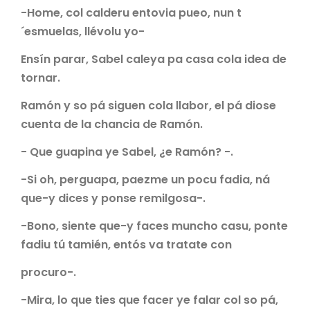
-Home, col calderu entovia pueo, nun t
´esmuelas, llévolu yo-
Ensín parar, Sabel caleya pa casa cola idea de
tornar.
Ramón y so pá siguen cola llabor, el pá diose
cuenta de la chancia de Ramón.
- Que guapina ye Sabel, ¿e Ramón? -.
-Si oh, perguapa, paezme un pocu fadia, ná
que-y dices y ponse remilgosa-.
-Bono, siente que-y faces muncho casu, ponte
fadiu tú tamién, entós va tratate con
procuro-.
-Mira, lo que ties que facer ye falar col so pá,