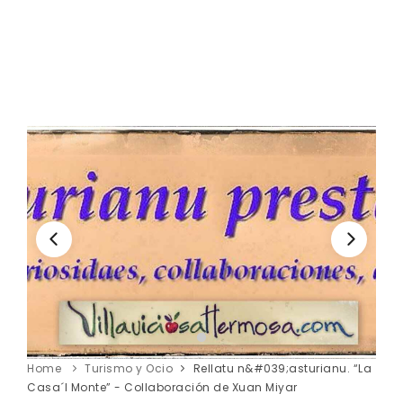
Home
Turismo y Ocio
Rellatu n&#039;asturianu. “La
Casa´l Monte” - Collaboración de Xuan Miyar