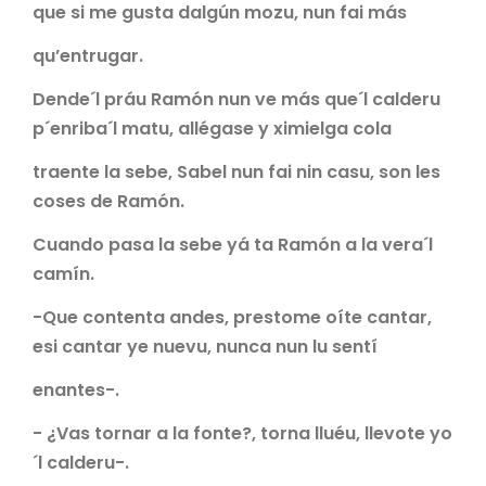
que si me gusta dalgún mozu, nun fai más
qu’entrugar.
Dende´l práu Ramón nun ve más que´l calderu
p´enriba´l matu, allégase y ximielga cola
traente la sebe, Sabel nun fai nin casu, son les
coses de Ramón.
Cuando pasa la sebe yá ta Ramón a la vera´l
camín.
-Que contenta andes, prestome oíte cantar,
esi cantar ye nuevu, nunca nun lu sentí
enantes-.
- ¿Vas tornar a la fonte?, torna lluéu, llevote yo
´l calderu-.