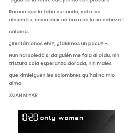
Ramón que la taba curiando, sal al so
alcuentru, ensín dicir ná baxa de la so cabeza´l
calderu.
¿Sentámonos ehí?, ¿falamos un pocu? -.
Nun hai soledá si dalguién me fala al oídu, nin
tristura cola esperanza dorada, nin males
que ximielguen les solombres qu´hai na mio
alma.
XUAN MIYAR