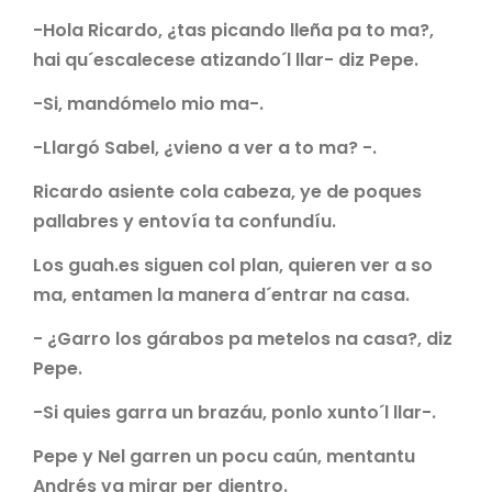
-Hola Ricardo, ¿tas picando lleña pa to ma?,
hai qu´escalecese atizando´l llar- diz Pepe.
-Si, mandómelo mio ma-.
-Llargó Sabel, ¿vieno a ver a to ma? -.
Ricardo asiente cola cabeza, ye de poques
pallabres y entovía ta confundíu.
Los guah.es siguen col plan, quieren ver a so
ma, entamen la manera d´entrar na casa.
- ¿Garro los gárabos pa metelos na casa?, diz
Pepe.
-Si quies garra un brazáu, ponlo xunto´l llar-.
Pepe y Nel garren un pocu caún, mentantu
Andrés va mirar per dientro.