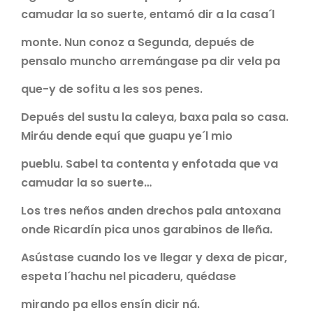
camudar la so suerte, entamó dir a la casa´l
monte. Nun conoz a Segunda, depués de
pensalo muncho arremángase pa dir vela pa
que-y de sofitu a les sos penes.
Depués del sustu la caleya, baxa pala so casa.
Miráu dende equí que guapu ye´l mio
pueblu. Sabel ta contenta y enfotada que va
camudar la so suerte…
Los tres neños anden drechos pala antoxana
onde Ricardín pica unos garabinos de lleña.
Asústase cuando los ve llegar y dexa de picar,
espeta l´hachu nel picaderu, quédase
mirando pa ellos ensín dicir ná.