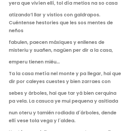
yera que vivíen ellí, tol día metios na so casa
atizando’l llar y vistios con galdrapos.
Cuéntense hestories que les sos mentes de
neños
fabulen, paecen máxiques y enllenes de
misteriu y suañen, nagüen per dir a la casa,
emperu tienen miéu…
Ta la casa metía nel monte y pa llegar, hai que
dir por caleyes cuestes y bien zarraes con
sebes y árboles, hai que tar yá bien cerquina
pa vela. La casuca ye mui pequena y asitiada
nun oteru y tamién rodiada d´árboles, dende
ellí vese tola vega y l´aldea.