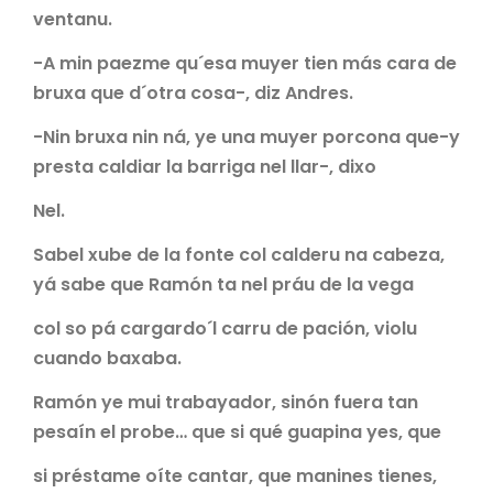
ventanu.
-A min paezme qu´esa muyer tien más cara de
bruxa que d´otra cosa-, diz Andres.
-Nin bruxa nin ná, ye una muyer porcona que-y
presta caldiar la barriga nel llar-, dixo
Nel.
Sabel xube de la fonte col calderu na cabeza,
yá sabe que Ramón ta nel práu de la vega
col so pá cargardo´l carru de pación, violu
cuando baxaba.
Ramón ye mui trabayador, sinón fuera tan
pesaín el probe… que si qué guapina yes, que
si préstame oíte cantar, que manines tienes,