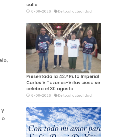
calle
6-08-2026
De total actualidad
elo,
Presentada la 42.ª Ruta Imperial
Carlos V Tazones–Villaviciosa se
celebra el 30 agosto
6-08-2026
De total actualidad
 y
 o