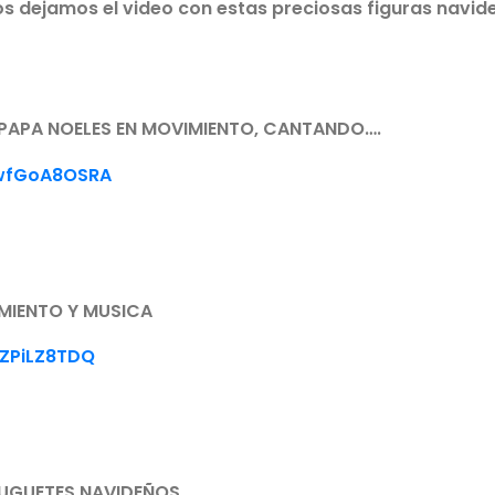
 os dejamos el video con estas preciosas figuras navid
S PAPA NOELES EN MOVIMIENTO, CANTANDO….
9wfGoA8OSRA
IMIENTO Y MUSICA
ZPiLZ8TDQ
JUGUETES NAVIDEÑOS