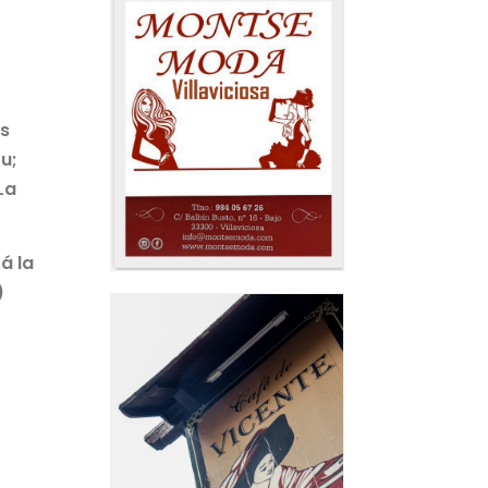
os
u;
La
á la
)