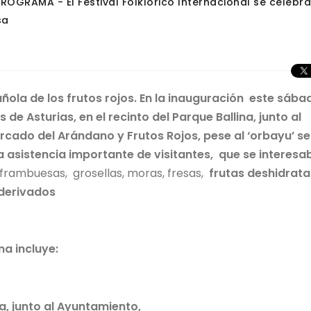
ROGRAMA - El Festival Folklórico Internacional se celebr
sa
añola de los frutos rojos. En la inauguración este sába
s de Asturias,
en el recinto del Parque Ballina, junto al
rc
ado del Arándano y Frutos Rojos, pese al ‘orbayu’ se
asistencia importante de visitantes, que se interesa
frambuesas, grosellas, moras, fresas,
frutas deshidrata
 derivados
na incluye:
ina, junto al Ayuntamiento,