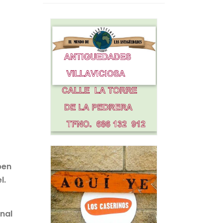
ben
l.
onal