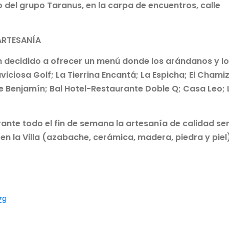
 del grupo Taranus, en la carpa de encuentros, calle
ARTESANÍA
n decidido a ofrecer un menú donde los arándanos y l
viciosa Golf; La Tierrina Encantá; La Espicha; El Chamiz
e Benjamín; Bal Hotel-Restaurante Doble Q; Casa Leo; 
rante todo el fin de semana la artesanía de calidad ser
en la Villa (azabache, cerámica, madera, piedra y piel
Z9