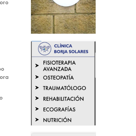
foro
po
mora
do