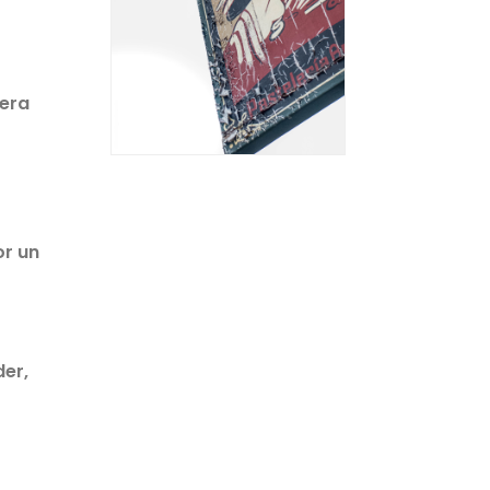
jera
or un
der,