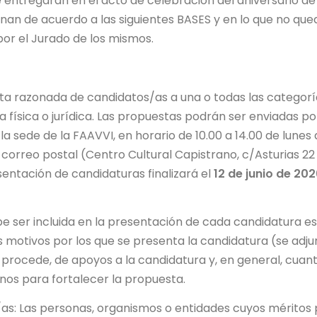
 entregarán en el acto de celebración del aniversario de
gnan de acuerdo a las siguientes BASES y en lo que no que
por el Jurado de los mismos.
 razonada de candidatos/as a una o todas las categorí
 física o jurídica. Las propuestas podrán ser enviadas po
a sede de la FAAVVI, en horario de 10.00 a 14.00 de lunes 
orreo postal (Centro Cultural Capistrano, c/Asturias 22 
esentación de candidaturas finalizará el
12 de junio de 202
ser incluida en la presentación de cada candidatura es
s motivos por los que se presenta la candidatura (se adju
rocede, de apoyos a la candidatura y, en general, cuan
nos para fortalecer la propuesta.
as: Las personas, organismos o entidades cuyos méritos