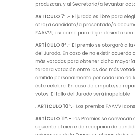
produzcan, y al Secretario/a levantar act
ARTÍCULO 7º.-
El jurado es libre para ele
otro/a candidato/a presentado/a documen
FAAVVI, así como para dejar desierto una
ARTÍCULO 8º.-
El premio se otorgará a la
del Jurado. En caso de no existir acuerdo 
más votadas para obtener dicha mayoría cu
tercera votación entre las dos más votada
emitido personalmente por cada uno de l
éste celebre. En caso de empate, se repar
votos. El fallo del Jurado será inapelable
.
ARTÍCULO 10º.-
Los premios FAAVVI cons
ARTÍCULO 11º.-
Los Premios se convocan el
siguiente al cierre de recepción de candi
aniversario de la Faavvi en el mes de junio.