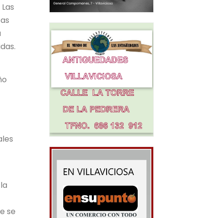
 Las
tas
a
idas.
ño
ales
la
ue se