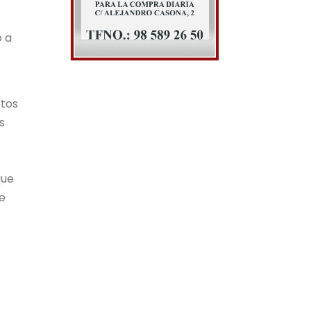
o a
otos
s
que
e