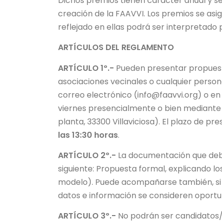
Dichos premios tienen carácter anual y se
creación de la FAAVVI. Los premios se asi
reflejado en ellas podrá ser interpretado 
ARTÍCULOS DEL REGLAMENTO
ARTÍCULO 1º.-
Pueden presentar propuesta
asociaciones vecinales o cualquier persona
correo electrónico (info@faavvi.org) o en l
viernes presencialmente o bien mediante c
planta, 33300 Villaviciosa). El plazo de pr
las 13:30 horas
.
ARTÍCULO 2º.-
La documentación que debe 
siguiente: Propuesta formal, explicando lo
modelo). Puede acompañarse también, si p
datos e información se consideren oportu
ARTÍCULO 3º.-
No podrán ser candidatos/