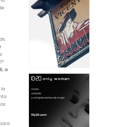
 la
de
as,
r
a
1ª
6, a
 la
nta
tos
 para