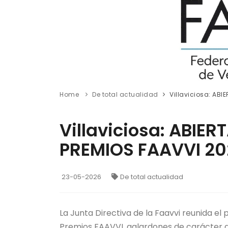
Home
De total actualidad
Villaviciosa: AB
Villaviciosa: ABI
PREMIOS FAAVVI 202
23-05-2026
De total actualidad
La Junta Directiva de la Faavvi reunida el
Premios FAAVVI, galardones de carácter a