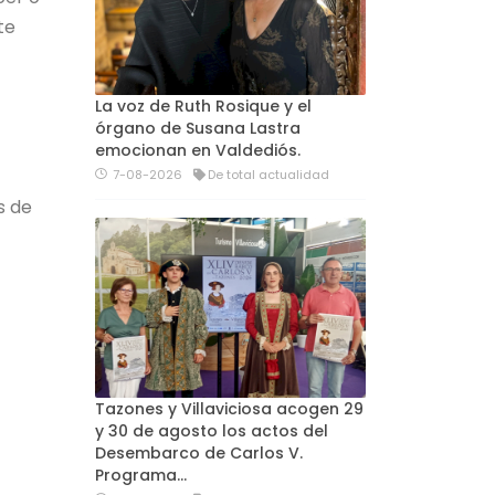
te
La voz de Ruth Rosique y el
órgano de Susana Lastra
emocionan en Valdediós.
7-08-2026
De total actualidad
s de
Tazones y Villaviciosa acogen 29
y 30 de agosto los actos del
Desembarco de Carlos V.
Programa…