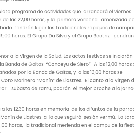
pleto programa de actividades que arrancará el viernes
tir de las 22,00 horas, y la primera verbena amenizada p
sábado tendrán lugar los tradicionales repiques de camp
19,00 horas. El Grupo Da Silva y el Grupo Beatriz pondrá
or a la Virgen de la Salud. Los actos festivos se iniciará
la Banda de Gaitas “Conceyu de Siero”. A las 12,00 horas
añados por la Banda de Gaitas, y a las 13,00 horas se
Coro Marinero “Manín” de Llastres. El canto a la Virgen d
erior subasta de ramu, podrán el mejor broche a la jorn
 a las 12,30 horas en memoria de los difuntos de la parro
anín de Llastres, a la que seguirá sesión vermú. La tar
00 horas, la tradicional merienda en el campu de la fies
.