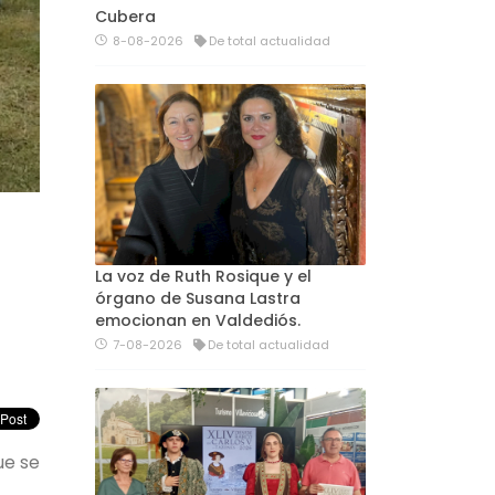
Cubera
8-08-2026
De total actualidad
La voz de Ruth Rosique y el
órgano de Susana Lastra
emocionan en Valdediós.
7-08-2026
De total actualidad
ue se