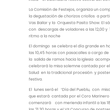
La Comisión de Festejos, organiza un com
la degustación de chorizos criollos a par
Vas Bailar y la Orquesta Pasito Show. El 
con descargas de voladores a las 12,00 y 
ritmo a la noche
El domingo se celebra el día grande en hon
las 10,45 horas con pasacalles a cargo de 
la salida de ramos hacia la iglesia acomp
celebrará la misa solemne cantada por el 
Salud en la tradicional procesión y post
festiva.
El lunes será el ‘Día del Pueblu, con misa
que estará cantada por el Coro Marinero M
comenzará con merienda infantil a las 18,
las 21,30 horas y el VII Concurso de postres