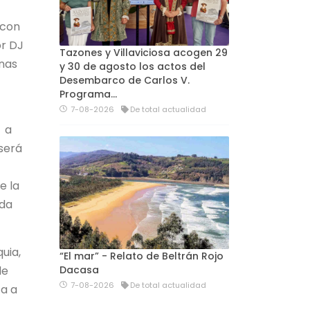
 con
or DJ
Tazones y Villaviciosa acogen 29
anas
y 30 de agosto los actos del
Desembarco de Carlos V.
n
Programa…
7-08-2026
De total actualidad
n a
 será
e la
ada
quia,
“El mar” - Relato de Beltrán Rojo
de
Dacasa
7-08-2026
De total actualidad
ta a