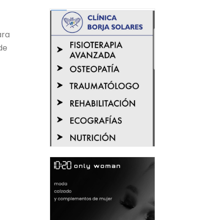
ara
de