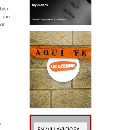
mbién
y que
par
s