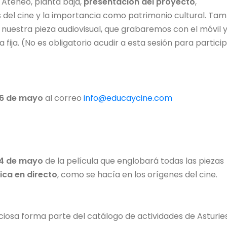
l Ateneo, planta baja,
presentación del proyecto
,
 del cine y la importancia como patrimonio cultural. Ta
nuestra pieza audiovisual, que grabaremos con el móvil 
ija. (No es obligatorio acudir a esta sesión para partici
l 6 de mayo
al correo
info@educaycine.com
 14 de mayo
de la película que englobará todas las piezas
ca en directo
, como se hacía en los orígenes del cine.
ciosa forma parte del catálogo de actividades de Asturie