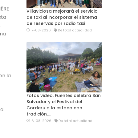
IÈRE
Villaviciosa mejorará el servicio
sta
de taxi al incorporar el sistema
de reservas por radio taxi
s
7-08-2026
De total actualidad
ona
en la
Fotos video. Fuentes celebra San
Salvador y el Festival del
Corderu a la estaca con
la
tradición....
6-08-2026
De total actualidad
y