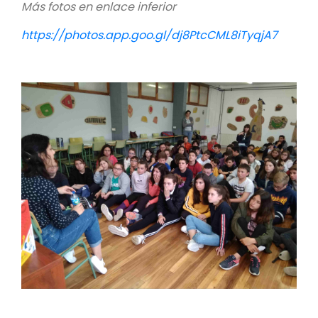
Más fotos en enlace inferior
https://photos.app.goo.gl/dj8PtcCML8iTyqjA7