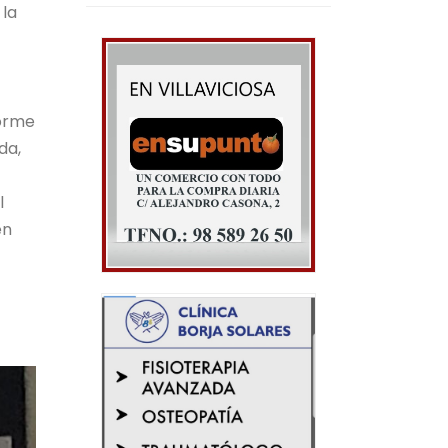
 la
norme
da,
l
en