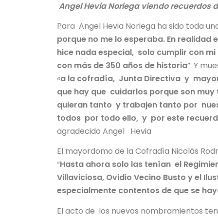
Angel Hevia Noriega viendo recuerdos 
Para Angel Hevia Noriega ha sido toda una 
porque no me lo esperaba. En realidad
hice nada especial, solo cumplir con mi
con más de 350 años de historia
”. Y mu
«
a la cofradía, Junta Directiva y mayor
que hay que cuidarlos porque son muy t
quieran tanto y trabajen tanto por nu
todos por todo ello, y por este recue
agradecido Angel Hevia
El mayordomo de la Cofradía Nicolás Rodr
“
Hasta ahora solo las tenían el Regimien
Villaviciosa, Ovidio Vecino Busto y el Il
especialmente contentos de que se ha
El acto de los nuevos nombramientos tendrá 