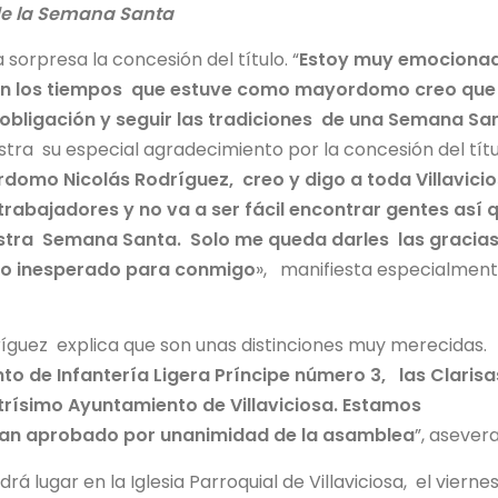
de la Semana Santa
sorpresa la concesión del título. “
Estoy muy emociona
 en los tiempos que estuve como mayordomo creo que
 obligación y seguir las tradiciones de una Semana Sa
estra su especial agradecimiento por la concesión del tít
domo Nicolás Rodríguez, creo y digo a toda Villavici
rabajadores y no va a ser fácil encontrar gentes así 
estra Semana Santa. Solo me queda darles las gracias
rdo inesperado para conmigo
», manifiesta especialmen
íguez explica que son unas distinciones muy merecidas.
to de Infantería Ligera Príncipe número 3, las Clarisa
ustrísimo Ayuntamiento de Villaviciosa. Estamos
yan aprobado por unanimidad de la asamblea
”, asever
lugar en la Iglesia Parroquial de Villaviciosa, el viernes