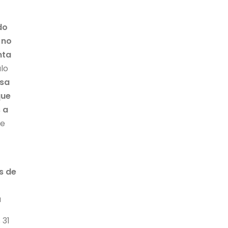
do
 no
nta
ulo
osa
que
 a
te
s de
a
 31