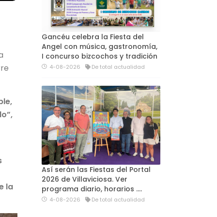
Gancéu celebra la Fiesta del
Angel con música, gastronomía,
a
I concurso bizcochos y tradición
Torre
4-08-2026
De total actualidad
le,
do”,
s
Así serán las Fiestas del Portal
2026 de Villaviciosa. Ver
e la
programa diario, horarios ….
4-08-2026
De total actualidad