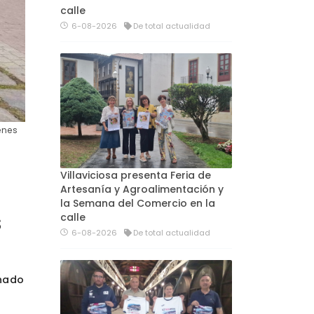
calle
6-08-2026
De total actualidad
enes
Villaviciosa presenta Feria de
Artesanía y Agroalimentación y
la Semana del Comercio en la
s
calle
6-08-2026
De total actualidad
rnado