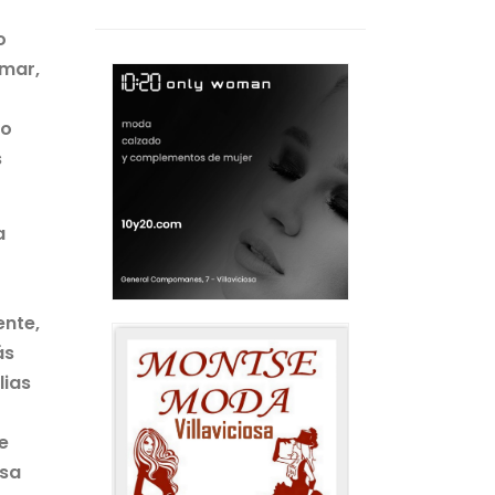
o
 mar,
ro
s
a
ente,
ás
lias
e
asa