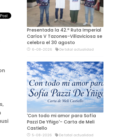
Presentada la 42.ª Ruta Imperial
Carlos V Tazones–Villaviciosa se
e
celebra el 30 agosto
6-08-2026
De total actualidad
on
s,
n
'Con todo mi amor para Sofía
husi
Pazzi De Yñigo'– Carta de Meli
Castiello
5-08-2026
De total actualidad