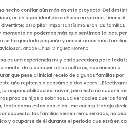
ha hecho confiar aún más en este proyecto. Del destin
osa, es un lugar ideal para chicos en verano, tienes el
ivertirte; otro pilar importantísimo eran las familias
mer momento no podemos más que sentirnos felices, pe
ida se ha quedado pequeño y necesitamos más familia
aviciosa”
, añade Chusi Mínguez Moreno
asa es una experiencia muy enriquecedora para toda l
 la mente, da a conocer otras culturas, nos enseña a
ar que pese al inicial recelo de algunas familias por
este año repiten sin pensárselo dos veces....Efectivam
 la responsabilidad es mayor, pero esto no supone m
s propios hijos o sobrinos. La verdad es que las fami
 tanto como estos con ellas...me cuesta trabajo decir
, por supuesto, las familias vienen remuneradas, no deb
ico y ocuparse de él durante el periodo que está en c