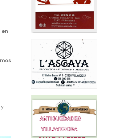
” en
nemos
 y