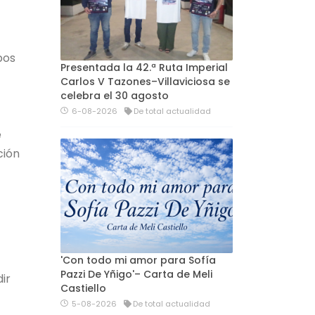
bos
Presentada la 42.ª Ruta Imperial
Carlos V Tazones–Villaviciosa se
celebra el 30 agosto
6-08-2026
De total actualidad
e
ción
'Con todo mi amor para Sofía
Pazzi De Yñigo'– Carta de Meli
ir
Castiello
5-08-2026
De total actualidad