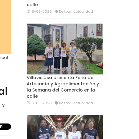
calle
6-08-2026
De total actualidad
ipal
Villaviciosa presenta Feria de
Artesanía y Agroalimentación y
al
la Semana del Comercio en la
calle
6-08-2026
De total actualidad
 y