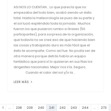
ASI NOS LO CUENTAN... Lo que parecía que no
empezaba del todo bien, acabó siendo un éxito
total. Hasta la meteorología se puso de su parte y
el sol lució espléndido toda la jornada. Muchos
fueron los que pusieron rumbo a Grases (50
participantes), para sorpresa de la organización,
que todavía no se cree eso de que haciendo bien
las cosas y trabajando duro es más fácil que el
éxito te acompañe. Como así fue. No podía ser de
otra manera porque detrás había un equipo
fantástico que para sí lo quisieran en sus filas los
dirigentes nacionales. Mejor nos iría. Seguro.
Cuando el calor del sol y/o la...
LEER MÁS
1
…
238
239
240
241
242
243
244
…
273