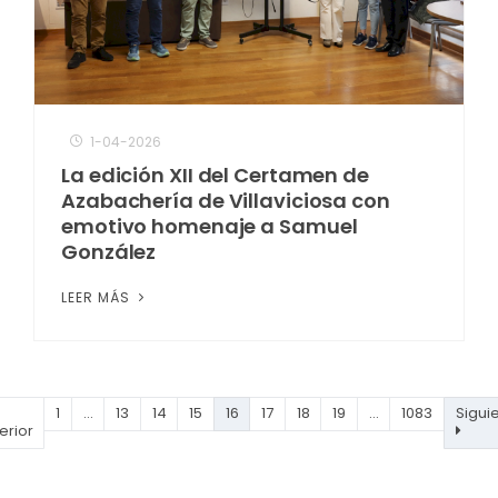
1-04-2026
La edición XII del Certamen de
Azabachería de Villaviciosa con
emotivo homenaje a Samuel
González
LEER MÁS
1
…
13
14
15
16
17
18
19
…
1083
Sigui
erior