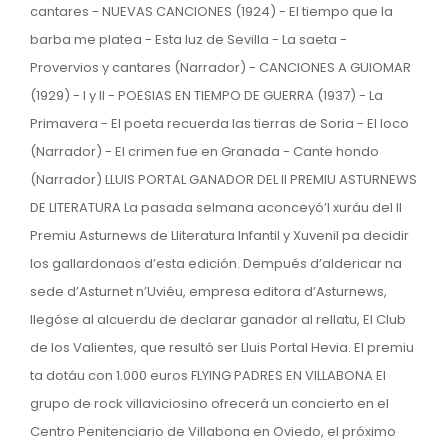
cantares - NUEVAS CANCIONES (1924) - El tiempo que la
barba me platea - Esta luz de Sevilla - La saeta -
Provervios y cantares (Narrador) - CANCIONES A GUIOMAR
(1929) - I y II - POESIAS EN TIEMPO DE GUERRA (1937) - La
Primavera - El poeta recuerda las tierras de Soria - El loco
(Narrador) - El crimen fue en Granada - Cante hondo
(Narrador) LLUIS PORTAL GANADOR DEL II PREMIU ASTURNEWS
DE LITERATURA La pasada selmana aconceyó’l xuráu del II
Premiu Asturnews de Lliteratura Infantil y Xuvenil pa decidir
los gallardonaos d’esta edición. Dempués d’aldericar na
sede d’Asturnet n’Uviéu, empresa editora d’Asturnews,
llegóse al alcuerdu de declarar ganador al rellatu, El Club
de los Valientes, que resultó ser Lluis Portal Hevia. El premiu
ta dotáu con 1.000 euros FLYING PADRES EN VILLABONA El
grupo de rock villaviciosino ofrecerá un concierto en el
Centro Penitenciario de Villabona en Oviedo, el próximo