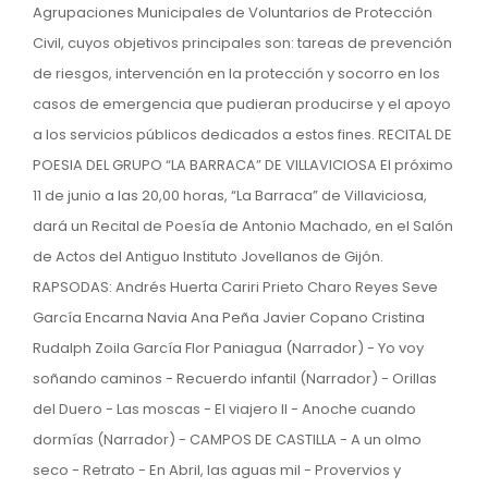
Agrupaciones Municipales de Voluntarios de Protección
Civil, cuyos objetivos principales son: tareas de prevención
de riesgos, intervención en la protección y socorro en los
casos de emergencia que pudieran producirse y el apoyo
a los servicios públicos dedicados a estos fines. RECITAL DE
POESIA DEL GRUPO “LA BARRACA” DE VILLAVICIOSA El próximo
11 de junio a las 20,00 horas, “La Barraca” de Villaviciosa,
dará un Recital de Poesía de Antonio Machado, en el Salón
de Actos del Antiguo Instituto Jovellanos de Gijón.
RAPSODAS: Andrés Huerta Cariri Prieto Charo Reyes Seve
García Encarna Navia Ana Peña Javier Copano Cristina
Rudalph Zoila García Flor Paniagua (Narrador) - Yo voy
soñando caminos - Recuerdo infantil (Narrador) - Orillas
del Duero - Las moscas - El viajero II - Anoche cuando
dormías (Narrador) - CAMPOS DE CASTILLA - A un olmo
seco - Retrato - En Abril, las aguas mil - Provervios y