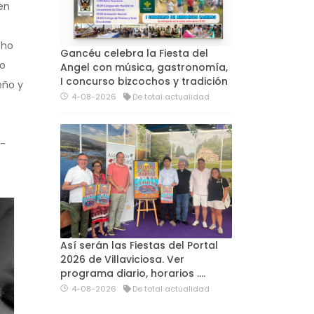
en
cho
Gancéu celebra la Fiesta del
ño
Angel con música, gastronomía,
I concurso bizcochos y tradición
eño y
4-08-2026
De total actualidad
-
Así serán las Fiestas del Portal
2026 de Villaviciosa. Ver
programa diario, horarios ….
4-08-2026
De total actualidad