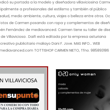
 dedicó su portada a la modelo y diseñadora villaviciosina Carm
cipalmente a profesionales del estilismo y también al público
alud, medio ambiente, cultura, viajes o belleza entre otros. O
n fotos de Carmen posando con ropa y complementos de dise
ubén Fernández de mediavanced. Carmen tiene su taller de dis
de Villaviciosa . Daifi está editada por la empresa asturiana
 creativo publicitario maliayo Dani F. Jove. MAS INFO… WEB
ediavanced.com TOTTISHOP CARMEN NIETO, Tfno. 985893186 