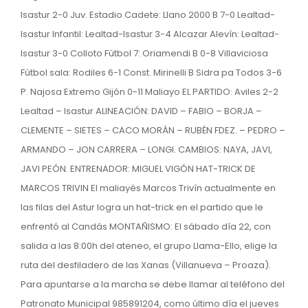
Isastur 2-0 Juv. Estadio Cadete: Llano 2000 B 7-0 Lealtad-
Isastur Infantil: Lealtad-Isastur 3-4 Alcazar Alevín: Lealtad-
Isastur 3-0 Colloto Fútbol 7: Oriamendi B 0-8 Villaviciosa
Fútbol sala: Rodiles 6-1 Const. Mirinelli B Sidra pa Todos 3-6
P. Najosa Extremo Gijón 0-11 Maliayo EL PARTIDO: Aviles 2-2
Lealtad – Isastur ALINEACIÓN: DAVID – FABIO – BORJA –
CLEMENTE – SIETES – CACO MORÁN – RUBÉN FDEZ. – PEDRO –
ARMANDO – JON CARRERA – LONGI. CAMBIOS: NAYA, JAVI,
JAVI PEÓN. ENTRENADOR: MIGUEL VIGÓN HAT-TRICK DE
MARCOS TRIVIN El maliayés Marcos Trivín actualmente en
las filas del Astur logra un hat-trick en el partido que le
enfrentó al Candás MONTAÑISMO: El sábado día 22, con
salida a las 8:00h del ateneo, el grupo Llama-Ello, elige la
ruta del desfiladero de las Xanas (Villanueva – Proaza).
Para apuntarse a la marcha se debe llamar al teléfono del
Patronato Municipal 985891204, como último día el jueves