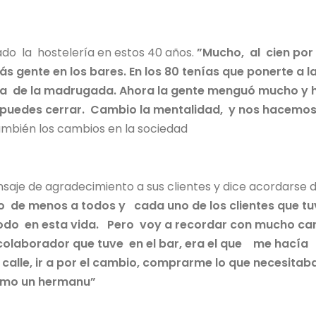
o la hostelería en estos 40 años.
”
M
ucho, al cien por
s gente en los bares. En los 80 tenías que ponerte a l
 una de la madrugada. Ahora la gente menguó mucho y 
a puedes cerrar. Cambio la mentalidad, y nos hacemo
mbién los cambios en la sociedad
saje de agradecimiento a sus clientes y dice acordarse d
 de menos a todos y cada uno de los clientes que tu
 todo en esta vida. Pero voy a recordar con mucho ca
 colaborador que tuve en el bar, era el que me hacía
calle, ir a por el cambio, comprarme lo que necesitaba
omo un hermanu”