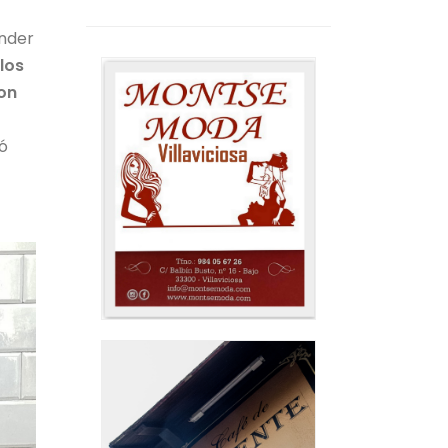
nder
los
on
zó