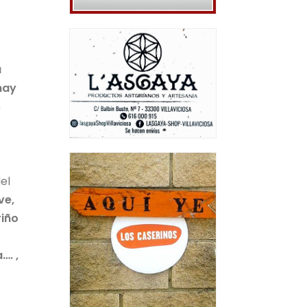
a
hay
s
el
ve,
riño
…. ,