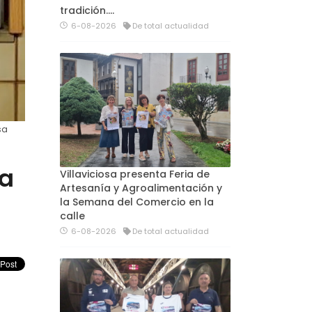
tradición....
6-08-2026
De total actualidad
sa
 a
Villaviciosa presenta Feria de
Artesanía y Agroalimentación y
la Semana del Comercio en la
calle
6-08-2026
De total actualidad