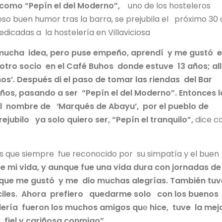
como “Pepín el del Moderno”,
uno de los hosteleros
o buen humor tras la barra, se prejubila el próximo 30 
dicadas a la hostelería en Villaviciosa
ucha idea, pero puse empeño, aprendí y me gustó e
 a otro socio en el Café Buhos donde estuve 13 años; all
s’. Después di el paso de tomar las riendas del Bar
ños, pasando a ser “Pepín el del Moderno”. Entonces l
l nombre de ‘Marqués de Abayu’, por el pueblo de
ejubilo ya solo quiero ser, “Pepín el tranquilo”,
dice co
s que siempre fue reconocido por su simpatía y el buen
ue mi vida, y aunque fue una vida dura con jornadas de
 que me gustó y me dio muchas alegrías. También tuv
íciles. Ahora prefiero quedarme solo con los buenos
elería fueron los muchos amigos qu
e
hice, tuve la mej
 fiel y cariñosa conmigo”.