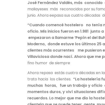
José Fernández Valdés, más conocido 
maliayeses más reconocidos por su famos
junio. Ahora eepasa sus cuatro décadas de
“Cuando comencé hostelero no tenía m
oficio. Mis inicios fueron en 1.981 junto
empezaron a llamarme ‘Pepín el del Buho
Moderno, donde estuve los últimos 25 a
clientes más ocurrentes me pusieron e
Villaviciosa donde nací. Ahora que me pr
fino humor de siempre
Ahora repasa estás cuatro décadas en la
trato hacia los clientes.
“La hostelería f
muchas horas, fue un trabajo y oficio
momentos duros, y viví situaciones dif
recuerdos. Lo mejor que me dio la host
clientela que se puede tener, gente muy