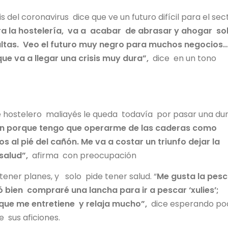
sis del coronavirus dice que ve un futuro difícil para el sec
ara la hostelería, va a acabar de abrasar y ahogar so
ltas. Veo el futuro muy negro para muchos negocios..
e va a llegar una crisis muy dura”,
dice en un tono
este hostelero maliayés le queda todavía por pasar una du
ión porque tengo que operarme de las caderas como
 al pié del cañón. Me va a costar un triunfo dejar la
salud”,
afirma con preocupación
 tener planes, y solo pide tener salud. “
Me gusta la pesc
dó bien compraré una lancha para ir a pescar ‘xulies’;
que me entretiene y relaja mucho”,
dice esperando p
e sus aficiones.