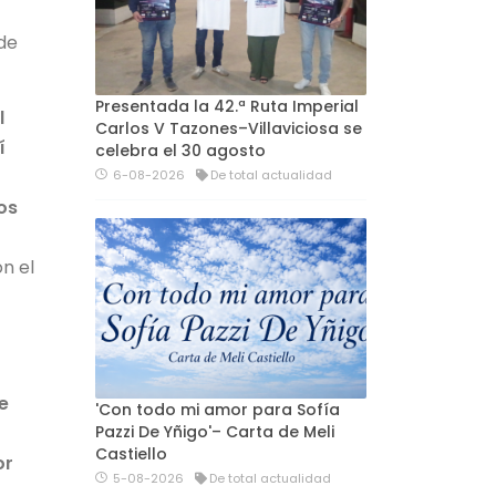
de
Presentada la 42.ª Ruta Imperial
l
Carlos V Tazones–Villaviciosa se
í
celebra el 30 agosto
6-08-2026
De total actualidad
os
n el
e
'Con todo mi amor para Sofía
Pazzi De Yñigo'– Carta de Meli
Castiello
or
5-08-2026
De total actualidad