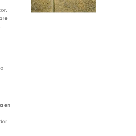
tor.
bre
.
ra
a en
oder