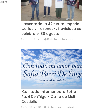
rero
Presentada la 42.ª Ruta Imperial
Carlos V Tazones–Villaviciosa se
celebra el 30 agosto
6-08-2026
De total actualidad
'Con todo mi amor para Sofía
Pazzi De Yñigo'– Carta de Meli
Castiello
5-08-2026
De total actualidad