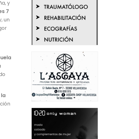
ña, y
es 7
y, un
gor
cuela
a
ado
 la
ición