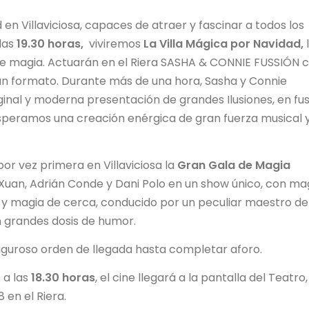
en Villaviciosa, capaces de atraer y fascinar a todos los
las
19.30 horas,
viviremos
La Villa Mágica por Navidad,
de magia. Actuarán en el Riera SASHA & CONNIE FUSSIÓN 
an formato. Durante más de una hora, Sasha y Connie
ginal y moderna presentación de grandes Ilusiones, en fu
speramos una creación enérgica de gran fuerza musical 
or vez primera en Villaviciosa la
Gran Gala de Magia
 Xuan, Adrián Conde y Dani Polo en un show único, con ma
ón y magia de cerca, conducido por un peculiar maestro de
 grandes dosis de humor.
iguroso orden de llegada hasta completar aforo.
 a las
18.30 horas
, el cine llegará a la pantalla del Teatro,
en el Riera.