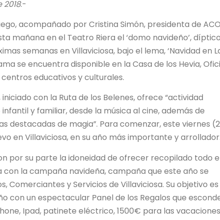
e 2018
.-
a Riego, acompañado por Cristina Simón, presidenta de AC
esta mañana en el Teatro Riera el ‘domo navideño’, díptic
imas semanas en Villaviciosa, bajo el lema, ‘Navidad en L
rama se encuentra disponible en la Casa de los Hevia, Ofic
 centros educativos y culturales.
niciado con la Ruta de los Belenes, ofrece “actividad
infantil y familiar, desde la música al cine, además de
as destacadas de magia”. Para comenzar, este viernes (2
vo en Villaviciosa, en su año más importante y arrollador
 por su parte la idoneidad de ofrecer recopilado todo e
cia con la campaña navideña, campaña que este año se
 Comerciantes y Servicios de Villaviciosa. Su objetivo es
e año con un espectacular Panel de los Regalos que escond
ne, Ipad, patinete eléctrico, 1500€ para las vacaciones