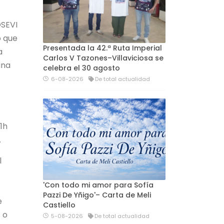
OSEVI
o que
Presentada la 42.ª Ruta Imperial
a
Carlos V Tazones–Villaviciosa se
ina
celebra el 30 agosto
6-08-2026
De total actualidad
1h
.
l
'Con todo mi amor para Sofía
Pazzi De Yñigo'– Carta de Meli
e
Castiello
 o
5-08-2026
De total actualidad