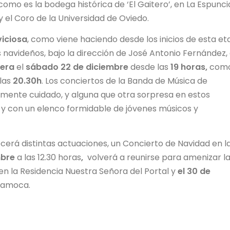
omo es la bodega histórica de ‘El Gaitero’, en La Espunci
 el Coro de la Universidad de Oviedo.
viciosa
, como viene haciendo desde los inicios de esta e
s navideños, bajo la dirección de José Antonio Fernández,
iera
el
sábado 22 de diciembre
desde las
19 horas,
com
 las
20.30h
. Los conciertos de la Banda de Música de
almente cuidado, y alguna que otra sorpresa en estos
y con un elenco formidable de jóvenes músicos y
erá distintas actuaciones, un Concierto de Navidad en l
mbre
a las 12.30 horas
,
volverá a reunirse para amenizar l
, en la Residencia Nuestra Señora del Portal y
el 30 de
e Camoca.