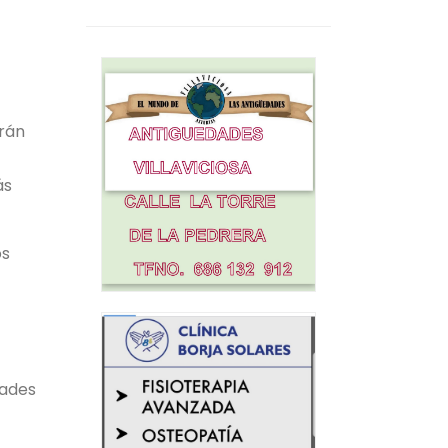
arán
ás
os
dades