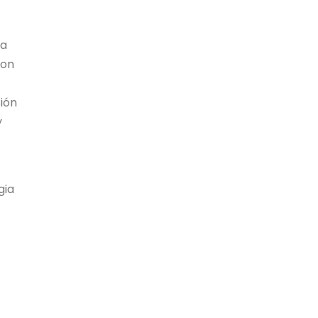
la
con
sión
y
gia