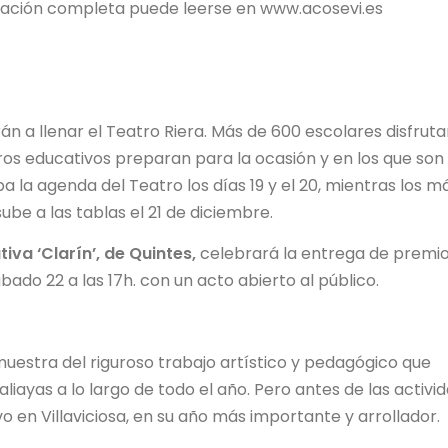
rmación completa puede leerse en www.acosevi.es
án a llenar el Teatro Riera. Más de 600 escolares disfrut
ros educativos preparan para la ocasión y en los que son
 la agenda del Teatro los días 19 y el 20, mientras los m
sube a las tablas el 21 de diciembre.
iva ‘Clarín’, de Quintes,
celebrará la entrega de premi
ábado 22 a las 17h. con un acto abierto al público.
uestra del riguroso trabajo artístico y pedagógico que
iayas a lo largo de todo el año. Pero antes de las activi
vo en Villaviciosa, en su año más importante y arrollador.