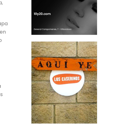
a,
tapa
 en
o
a
as