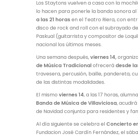
Los Staytons vuelven a casa con la mochila
lo hacen para ponerle la banda sonora al 
a las 21 horas
en el Teatro Riera, con entr
disco de rock and roll con el subrayado de
Paskual (guitarrista y compositor de Loq
nacional los últimos meses.
Una semana después,
viernes 14,
organiz
de Música Tradicional
ofrecerá
desde la
travesera, percusión, baille, pandereta, 
de las distintas modalidades.
El mismo
viernes 14
, a las 17 horas, alumn
Banda de Música de Villaviciosa
, acudirá
de Navidad conjunta para residentes y fami
Al día siguiente se celebra el
Concierto en
Fundacion José Cardín Fernández, el sábado