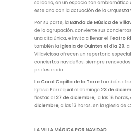
solidaria, en un espacio tan emblemático c
este año con la actuación de la Orquesta y
Por su parte, la
Banda de Música de Villa
de la agrupación, convierte sus concierto
una cita única, e invita a llenar el
Teatro R
también la
Iglesia de
Quintes el día 29,
a
Villaviciosa ofrecen un repertorio especi
conciertos navideños, siempre renovados 
profesorado.
La Coral Capilla de la Torre
también ofrec
Iglesia Parroquial el domingo
23 de dicie
fiestas el
27 de diciembre
, a las 18 horas
diciembre
, a las 13 horas, en la Iglesia d
LA VILLA MÁGICA POR NAVIDAD