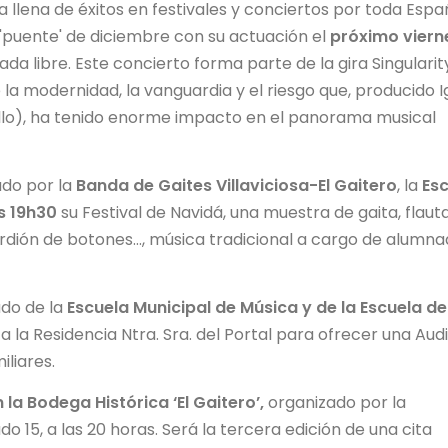
 llena de éxitos en festivales y conciertos por toda Espa
'puente' de diciembre con su actuación el
próximo viern
ada libre. Este concierto forma parte de la gira Singularit
 la modernidad, la vanguardia y el riesgo que, producido I
uillo), ha tenido enorme impacto en el panorama musical
ado por la
Banda de Gaites Villaviciosa-El Gaitero
, la
Es
s 19h30
su Festival de Navidá, una muestra de gaita, flaut
curdión de botones…, música tradicional a cargo de alumn
ado de la
Escuela Municipal de Música y de la Escuela de
 a la Residencia Ntra. Sra. del Portal para ofrecer una Aud
liares.
 la Bodega Histórica ‘El Gaitero’,
organizado por la
 15, a las 20 horas. Será la tercera edición de una cita