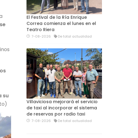
a
El Festival de la Ría Enrique
Correa comienza el lunes en el
 se
Teatro Riera
7-08-2026
De total actualidad
inos
los
a su
Villaviciosa mejorará el servicio
oto)
de taxi al incorporar el sistema
de reservas por radio taxi
7-08-2026
De total actualidad