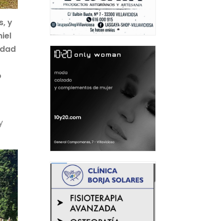
s, y
iel
rdad
o
y