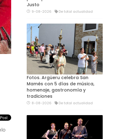
Justo
9-08-2026
De total actualidad
Fotos. Argüeru celebra San
Mamés con 5 días de música,
homenaje, gastronomía y
tradiciones
8-08-2026
De total actualidad
elo