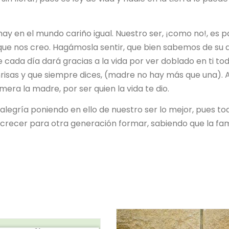
ay en el mundo cariño igual. Nuestro ser, ¡como no!, es p
 que nos creo. Hagámosla sentir, que bien sabemos de su
ue cada día dará gracias a la vida por ver doblado en ti to
nrisas y que siempre dices, (madre no hay más que una). 
mera la madre, por ser quien la vida te dio.
legría poniendo en ello de nuestro ser lo mejor, pues to
recer para otra generación formar, sabiendo que la fam