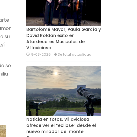
arte
 amor
Bartolomé Mayor, Paula García y
David Roldán éxito en
do su
Atardeceres Musicales de
Así
Villaviciosa
8-08-2026
De total actualidad
do se
ilia
Noticia en fotos. Villaviciosa
ofrece ver el “eclipse” desde el
nuevo mirador del monte