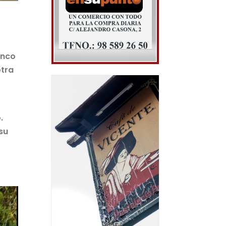
inco
otra
.
su