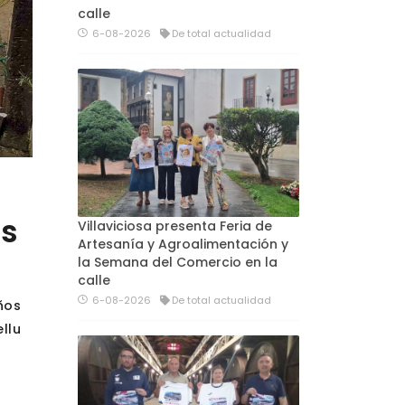
calle
6-08-2026
De total actualidad
as
Villaviciosa presenta Feria de
Artesanía y Agroalimentación y
la Semana del Comercio en la
calle
6-08-2026
De total actualidad
ños
llu