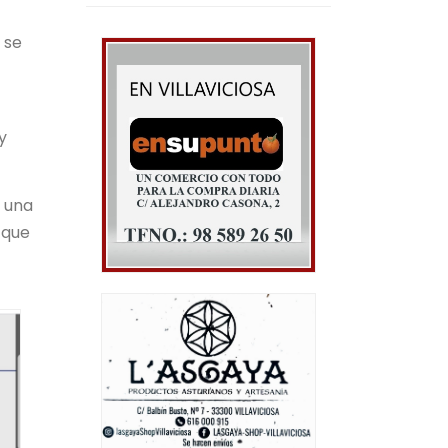
 se
y
n una
 que