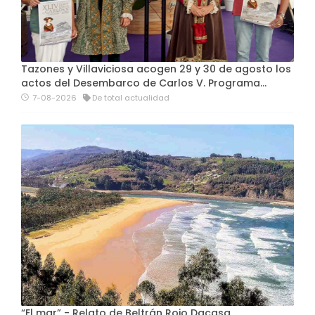
Tazones y Villaviciosa acogen 29 y 30 de agosto los
actos del Desembarco de Carlos V. Programa…
7-08-2026
De total actualidad
“El mar” - Relato de Beltrán Rojo Dacasa