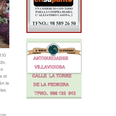
1:10
do,
co
e al
én le
les
Los