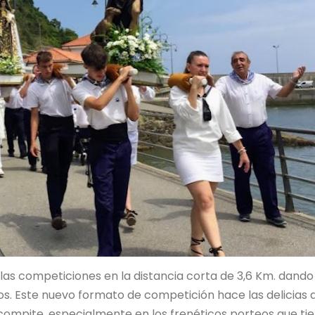
r las competiciones en la distancia corta de 3,6 Km. dando
os. Este nuevo formato de competición hace las delicias 
 compite, especialmente en los frenéticos porteos que ti