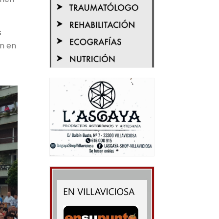
s
ón en