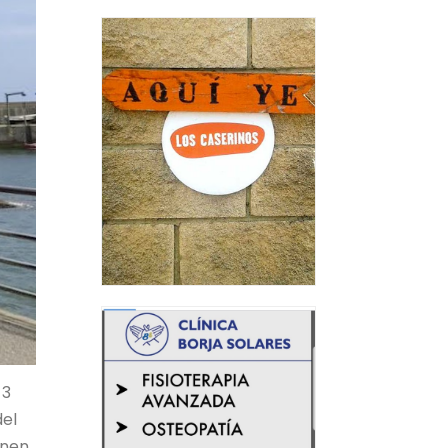
 3
del
enen