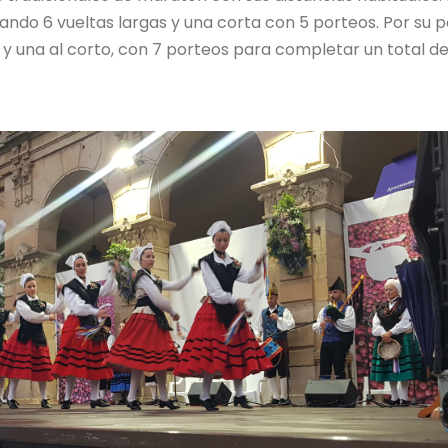
ando 6 vueltas largas y una corta con 5 porteos. Por su 
o y una al corto, con 7 porteos para completar un total de